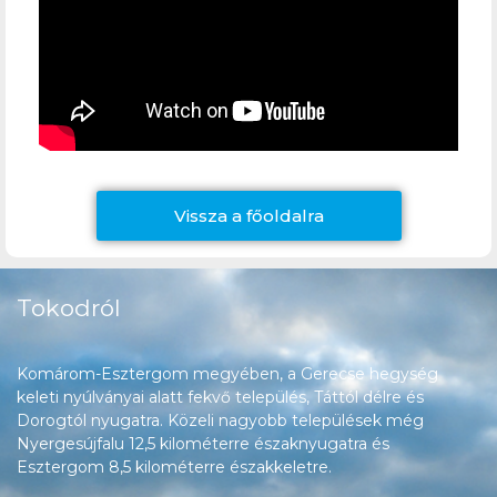
Vissza a főoldalra
Tokodról
Komárom-Esztergom megyében, a Gerecse hegység
keleti nyúlványai alatt fekvő település, Táttól délre és
Dorogtól nyugatra. Közeli nagyobb települések még
Nyergesújfalu 12,5 kilométerre északnyugatra és
Esztergom 8,5 kilométerre északkeletre.