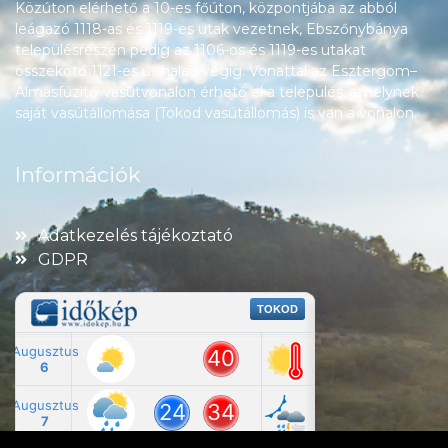
Közúton elérhető a 10-es főúton, központjába az abból
leágazó 1118-as és 1119-es utak vezetnek, Ebszőnybánya
településrészén pedig az 1106-os és 1119-es utakat
összekötő 1121-es út halad végig. Vonattal az Esztergom–
Almásfüzitő-vasútvonalon érhető el a település, amelynek
saját vasútállomása (Tokod vasútállomás) is van a vonalon.
Információk
Adatkezelés tájékoztató
GDPR