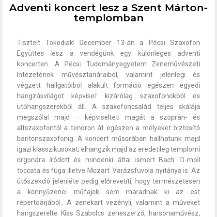
Adventi koncert lesz a Szent Márton-
templomban
Tisztelt Tokodiak! December 13-án a Pécsi Szaxofon
Együttes lesz a vendégünk egy különleges adventi
koncerten. A Pécsi Tudományegyetem Zeneművészeti
Intézetének művésztanáraiból, valamint jelenlegi és
végzett hallgatóiból alakult formáció egészen egyedi
hangzásvilágot képvisel: kizárólag szaxofonokból és
ütőhangszerekből áll. A szaxofoncsalád teljes skálája
megszólal majd – képviselteti magát a szoprán- és
altszaxofontól a tenoron át egészen a mélyeket biztosító
baritonszaxofonig. A koncert műsorában hallhatunk majd
igazi klasszikusokat; elhangzik majd az eredetileg templomi
orgonára íródott és mindenki által ismert Bach: D-moll
toccata és fúga illetve Mozart: Varázsfuvola nyitánya is. Az
ütőszekció jelenléte pedig előrevetíti, hogy természetesen
a könnyűzenei műfajok sem maradnak ki az est
repertoárjából.. A zenekart vezényli, valamint a műveket
hangszerelte Kiss Szabolcs zeneszerző, harsonaművész,