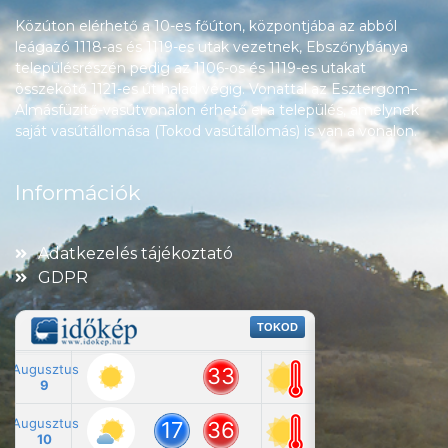
Közúton elérhető a 10-es főúton, központjába az abból
leágazó 1118-as és 1119-es utak vezetnek, Ebszőnybánya
településrészén pedig az 1106-os és 1119-es utakat
összekötő 1121-es út halad végig. Vonattal az Esztergom–
Almásfüzitő-vasútvonalon érhető el a település, amelynek
saját vasútállomása (Tokod vasútállomás) is van a vonalon.
Információk
Adatkezelés tájékoztató
GDPR