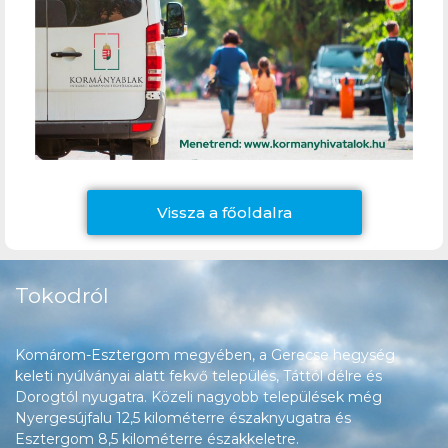
Vissza a főoldalra
Tokodról
Komárom-Esztergom megyében, a Gerecse hegység
keleti nyúlványai alatt fekvő település, Táttól délre és
Dorogtól nyugatra. Közeli nagyobb települések még
Nyergesújfalu 12,5 kilométerre északnyugatra és
Esztergom 8,5 kilométerre északkeletre.