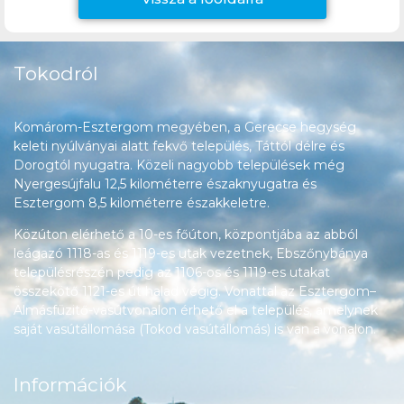
Tokodról
Komárom-Esztergom megyében, a Gerecse hegység
keleti nyúlványai alatt fekvő település, Táttól délre és
Dorogtól nyugatra. Közeli nagyobb települések még
Nyergesújfalu 12,5 kilométerre északnyugatra és
Esztergom 8,5 kilométerre északkeletre.
Közúton elérhető a 10-es főúton, központjába az abból
leágazó 1118-as és 1119-es utak vezetnek, Ebszőnybánya
településrészén pedig az 1106-os és 1119-es utakat
összekötő 1121-es út halad végig. Vonattal az Esztergom–
Almásfüzitő-vasútvonalon érhető el a település, amelynek
saját vasútállomása (Tokod vasútállomás) is van a vonalon.
Információk