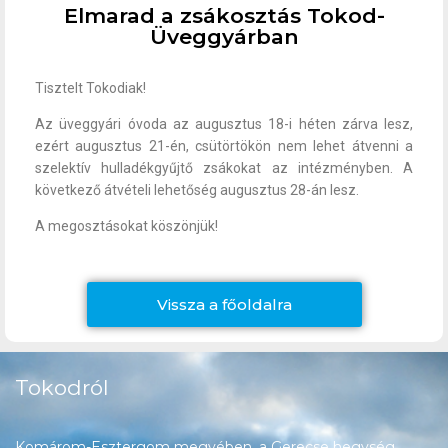
Elmarad a zsákosztás Tokod-
Üveggyárban
Tisztelt Tokodiak!
Az üveggyári óvoda az augusztus 18-i héten zárva lesz,
ezért augusztus 21-én, csütörtökön nem lehet átvenni a
szelektív hulladékgyűjtő zsákokat az intézményben. A
következő átvételi lehetőség augusztus 28-án lesz.
A megosztásokat köszönjük!
Vissza a főoldalra
Tokodról
Komárom-Esztergom megyében, a Gerecse hegység