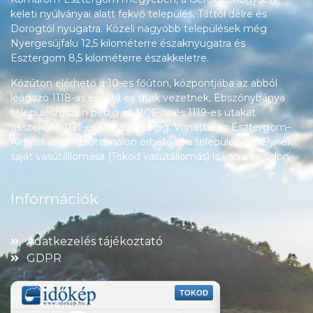
keleti nyúlványai alatt fekvő település, Táttól délre és
Dorogtól nyugatra. Közeli nagyobb települések még
Nyergesújfalu 12,5 kilométerre északnyugatra és
Esztergom 8,5 kilométerre északkeletre.
Közúton elérhető a 10-es főúton, központjába az abból
leágazó 1118-as és 1119-es utak vezetnek, Ebszőnybánya
településrészén pedig az 1106-os és 1119-es utakat
összekötő 1121-es út halad végig. Vonattal az Esztergom–
Almásfüzitő-vasútvonalon érhető el a település, amelynek
saját vasútállomása (Tokod vasútállomás) is van a vonalon.
Információk
Adatkezelés tájékoztató
GDPR