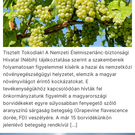
Tisztelt Tokodiak! A Nemzeti Élelmiszerlánc-biztonsági
Hivatal (Nébih) tájékoztatása szerint a szakembereik
folyamatosan figyelemmel kísérik a hazai és nemzetközi
növényegészségügyi helyzetet, elemzik a magyar
növényvilágot érintő kockázatokat. E
tevékenységükhöz kapcsolódóan hívták fel
önkormányzatunk figyelmét a magyarországi
borvidékeket egyre súlyosabban fenyegető szőlő
aranyszínű sárgaság betegség (Grapevine flavescence
dorée, FD) veszélyére. A már 15 borvidékünkön
jelenlévő betegség rendkívül […]