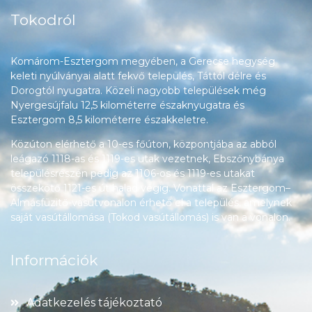
Tokodról
Komárom-Esztergom megyében, a Gerecse hegység
keleti nyúlványai alatt fekvő település, Táttól délre és
Dorogtól nyugatra. Közeli nagyobb települések még
Nyergesújfalu 12,5 kilométerre északnyugatra és
Esztergom 8,5 kilométerre északkeletre.
Közúton elérhető a 10-es főúton, központjába az abból
leágazó 1118-as és 1119-es utak vezetnek, Ebszőnybánya
településrészén pedig az 1106-os és 1119-es utakat
összekötő 1121-es út halad végig. Vonattal az Esztergom–
Almásfüzitő-vasútvonalon érhető el a település, amelynek
saját vasútállomása (Tokod vasútállomás) is van a vonalon.
Információk
Adatkezelés tájékoztató