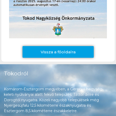
Vissza a főoldalra
Tokodról
Komárom-Esztergom megyében, a Gerecse hegység
keleti nyúlványai alatt fekvő település, Táttól délre és
Dorogtól nyugatra. Közeli nagyobb települések még
Nyergesújfalu 12,5 kilométerre északnyugatra és
Esztergom 8,5 kilométerre északkeletre.