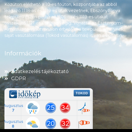
Közúton elérhető a 10-es főúton, központjába az abból
leágazó 1118-as és 1119-es utak vezetnek, Ebszőnybánya
településrészén pedig az 1106-os és 1119-es utakat
összekötő 1121-es út halad végig. Vonattal az Esztergom–
Almásfüzitő-vasútvonalon érhető el a település, amelynek
saját vasútállomása (Tokod vasútállomás) is van a vonalon.
Információk
Adatkezelés tájékoztató
GDPR