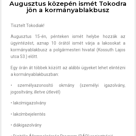
Augusztus közepén ismét Tokodra
jön a kormányablakbusz
Tisztelt Tokodiak!
Augusztus 15-én, pénteken ismét helybe hozzák az
ügyintézést, aznap 10 órától ismét várja a lakosokat a
kormányablakbusz a polgármesteri hivatal (Kossuth Lajos
utca 53.) előtt.
Egy órán át többek között az alábbi ügyeket lehet elintézni
a kormányablakbuszban:
• személyazonosító okmány (személyi igazolvány,
jogosítvány, illetve útlevél)
• lakcímigazolvány
• lakcímbejelentés
• diákigazolvány