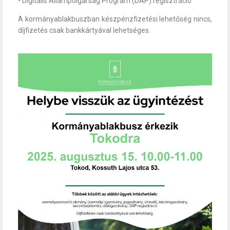
• Digitális Állampolgárság Program (DÁP) regisztráció
A kormányablakbuszban készpénzfizetési lehetőség nincs,
díjfizetés csak bankkártyával lehetséges.