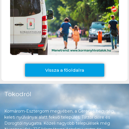
Vissza a főoldalra
Tokodról
Komárom-Esztergom megyében, a Gerecse hegység
keleti nyúlványai alatt fekvő település, Táttól délre és
Dorogtól nyugatra. Közeli nagyobb települések még