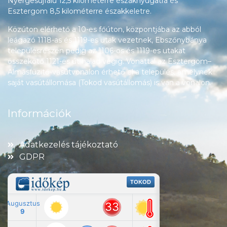
Nyergesújfalu 12,5 kilométerre északnyugatra és
Esztergom 8,5 kilométerre északkeletre.
Közúton elérhető a 10-es főúton, központjába az abból
leágazó 1118-as és 1119-es utak vezetnek, Ebszőnybánya
településrészén pedig az 1106-os és 1119-es utakat
összekötő 1121-es út halad végig. Vonattal az Esztergom–
Almásfüzitő-vasútvonalon érhető el a település, amelynek
saját vasútállomása (Tokod vasútállomás) is van a vonalon.
Információk
Adatkezelés tájékoztató
GDPR