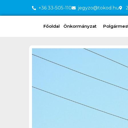
+36 33-505-110
jegyzo@tokod.hu
2
Főoldal
Önkormányzat
Polgármeste