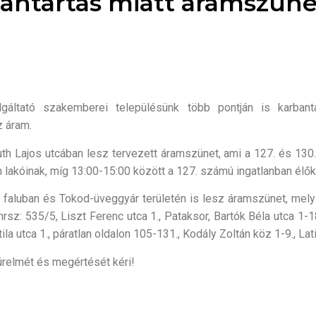
bantartás miatt áramszüne
áltató szakemberei településünk több pontján is karbant
z áram.
th Lajos utcában lesz tervezett áramszünet, ami a 127. és 130. 
 lakóinak, míg 13:00-15:00 között a 127. számú ingatlanban élőkn
faluban és Tokod-üveggyár területén is lesz áramszünet, mely a
hrsz: 535/5, Liszt Ferenc utca 1., Pataksor, Bartók Béla utca 1-
tila utca 1., páratlan oldalon 105-131., Kodály Zoltán köz 1-9., Lat
ürelmét és megértését kéri!