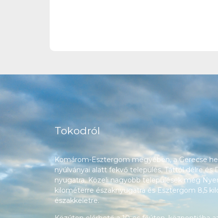
Tokodról
Komárom-Esztergom megyében, a Gerecse heg
nyúlványai alatt fekvő település, Táttól délre és
nyugatra. Közeli nagyobb települések még Nyerg
kilométerre északnyugatra és Esztergom 8,5 ki
északkeletre.
Közúton elérhető a 10-es főúton, központjába a