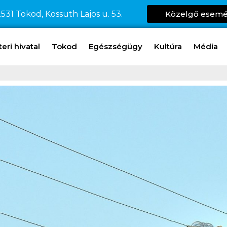
531 Tokod, Kossuth Lajos u. 53.
Közelgő esem
ri hivatal
Tokod
Egészségügy
Kultúra
Média