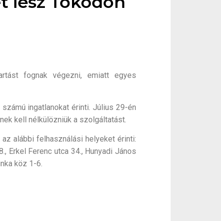
t lesz Tokodon
artást fognak végezni, emiatt egyes
számú ingatlanokat érinti. Július 29-én
ek kell nélkülözniük a szolgáltatást.
z alábbi felhasználási helyeket érinti:
18., Erkel Ferenc utca 34., Hunyadi János
inka köz 1-6.