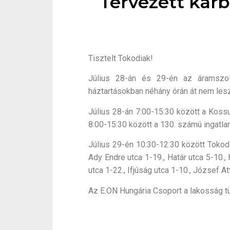
Tervezett kar
Tisztelt Tokodiak!
Július 28-án és 29-én az áramszolg
háztartásokban néhány órán át nem les
Július 28-án 7:00-15:30 között a Kossu
8:00-15:30 között a 130. számú ingatlan
Július 29-én 10:30-12:30 között Tokod 
Ady Endre utca 1-19., Határ utca 5-10., 
utca 1-22., Ifjúság utca 1-10., József At
Az E.ON Hungária Csoport a lakosság t