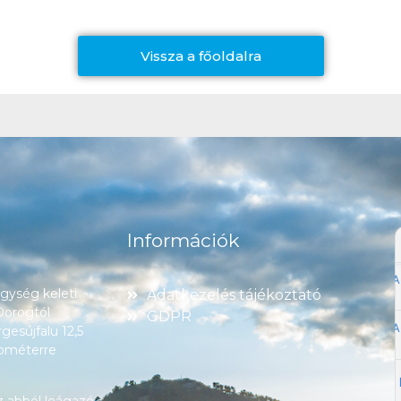
Vissza a főoldalra
Információk
ység keleti
Adatkezelés tájékoztató
 Dorogtól
GDPR
esújfalu 12,5
lométerre
z abból leágazó