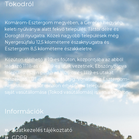
Tokodról
Komárom-Esztergom megyében, a Gerecse hegység
keleti nyúlványai alatt fekvő település, Táttól délre és
Dorogtól nyugatra. Közeli nagyobb települések még
Nyergesújfalu 12,5 kilométerre északnyugatra és
Esztergom 8,5 kilométerre északkeletre.
Közúton elérhető a 10-es főúton, központjába az abból
leágazó 1118-as és 1119-es utak vezetnek, Ebszőnybánya
településrészén pedig az 1106-os és 1119-es utakat
összekötő 1121-es út halad végig. Vonattal az Esztergom–
Almásfüzitő-vasútvonalon érhető el a település, amelynek
saját vasútállomása (Tokod vasútállomás) is van a vonalon.
Információk
Adatkezelés tájékoztató
GDPR