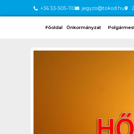
+36 33-505-110
jegyzo@tokod.hu
2
Főoldal
Önkormányzat
Polgármeste