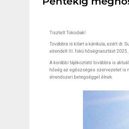
Péntekig meghos
Tisztelt Tokodiak!
Továbbra is kitart a kánikula, ezért dr
elrendelt III. fokú hőségriasztást 2025
A korábbi tájékoztató továbbra is aktuá
hőség az egészséges szervezetet is me
érrendszeri betegséggel élnek.