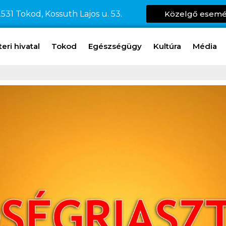
531 Tokod, Kossuth Lajos u. 53.
Közelgő esem
ri hivatal
Tokod
Egészségügy
Kultúra
Média