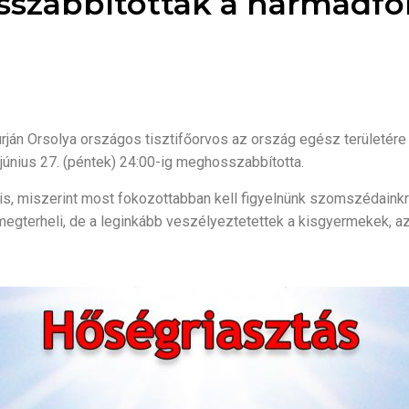
szabbították a harmadfok
. Surján Orsolya országos tisztifőorvos az ország egész területér
. június 27. (péntek) 24:00-ig meghosszabbította.
lis, miszerint most fokozottabban kell figyelnünk szomszédainkra,
gterheli, de a leginkább veszélyeztetettek a kisgyermekek, az 