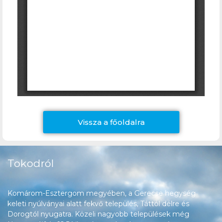
Vissza a főoldalra
Tokodról
Komárom-Esztergom megyében, a Gerecse hegység
keleti nyúlványai alatt fekvő település, Táttól délre és
Dorogtól nyugatra. Közeli nagyobb települések még