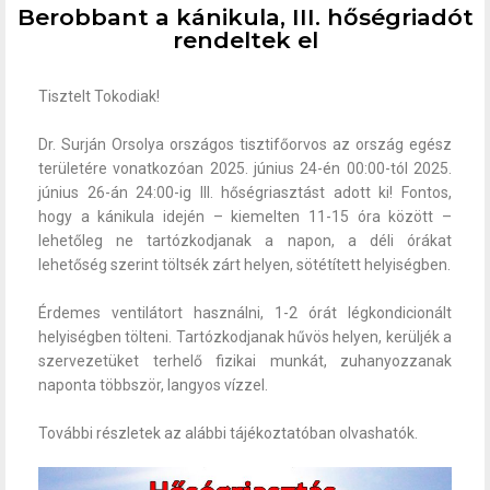
Berobbant a kánikula, III. hőségriadót
rendeltek el
Tisztelt Tokodiak!
Dr. Surján Orsolya országos tisztifőorvos az ország egész
területére vonatkozóan 2025. június 24-én 00:00-tól 2025.
június 26-án 24:00-ig III. hőségriasztást adott ki! Fontos,
hogy a kánikula idején – kiemelten 11-15 óra között –
lehetőleg ne tartózkodjanak a napon, a déli órákat
lehetőség szerint töltsék zárt helyen, sötétített helyiségben.
Érdemes ventilátort használni, 1-2 órát légkondicionált
helyiségben tölteni. Tartózkodjanak hűvös helyen, kerüljék a
szervezetüket terhelő fizikai munkát, zuhanyozzanak
naponta többször, langyos vízzel.
További részletek az alábbi tájékoztatóban olvashatók.