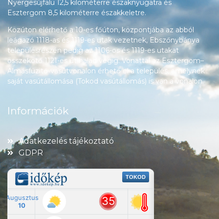
Nyergesújfalu 12,5 kilométerre északnyugatra és
Esztergom 8,5 kilométerre északkeletre.
Közúton elérhető a 10-es főúton, központjába az abból
leágazó 1118-as és 1119-es utak vezetnek, Ebszőnybánya
településrészén pedig az 1106-os és 1119-es utakat
összekötő 1121-es út halad végig. Vonattal az Esztergom–
Almásfüzitő-vasútvonalon érhető el a település, amelynek
saját vasútállomása (Tokod vasútállomás) is van a vonalon.
Információk
Adatkezelés tájékoztató
GDPR