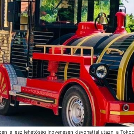
 is lesz lehetőség ingyenesen kisvonattal utazni a Tokodi 