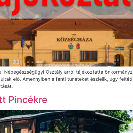
tal Népegészségügyi Osztály arról tájékoztatta önkormány
tak elő. Amennyiben a fenti tüneteket észlelik, úgy feltétl
tartását.
tt Pincékre