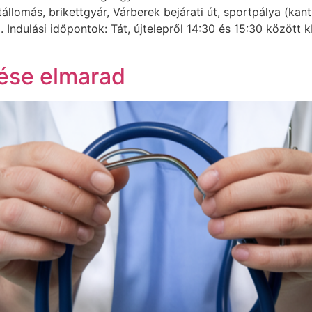
tállomás, brikettgyár, Várberek bejárati út, sportpálya (ka
ndulási időpontok: Tát, újtelepről 14:30 és 15:30 között kb
lése elmarad