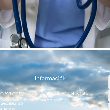
Információk
ység keleti
Adatkezelés tájékoztató
 Dorogtól
GDPR
esújfalu 12,5
lométerre