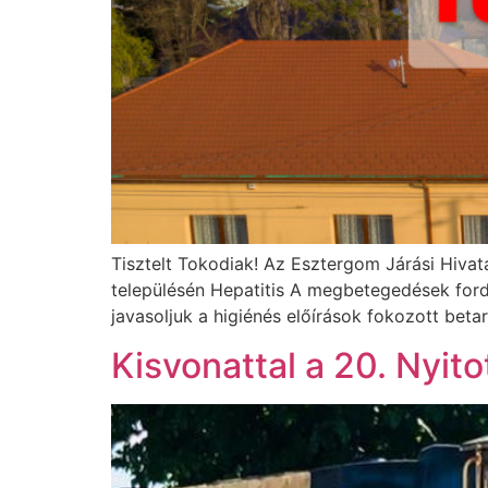
Tisztelt Tokodiak! Az Esztergom Járási Hiva
településén Hepatitis A megbetegedések fordul
javasoljuk a higiénés előírások fokozott be
Kisvonattal a 20. Nyito