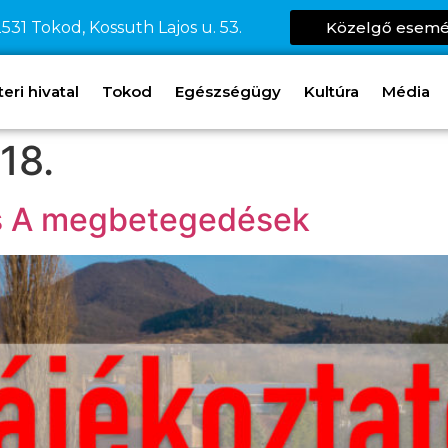
531 Tokod, Kossuth Lajos u. 53.
Közelgő esem
ri hivatal
Tokod
Egészségügy
Kultúra
Média
18.
is A megbetegedések