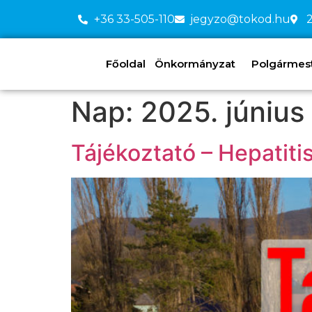
+36 33-505-110
jegyzo@tokod.hu
2
Főoldal
Önkormányzat
Polgármeste
Nap:
2025. június 
Tájékoztató – Hepatit