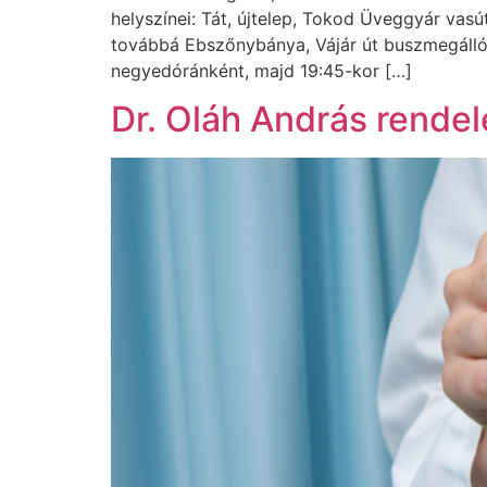
helyszínei: Tát, újtelep, Tokod Üveggyár vasú
továbbá Ebszőnybánya, Vájár út buszmegálló. I
negyedóránként, majd 19:45-kor […]
Dr. Oláh András rende