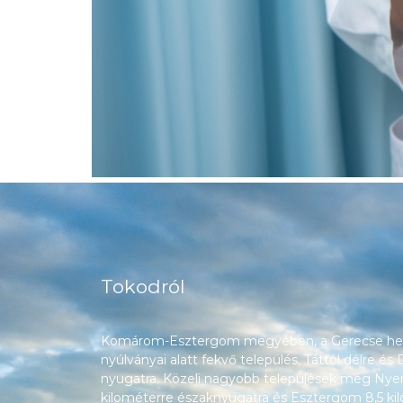
Tokodról
Komárom-Esztergom megyében, a Gerecse heg
nyúlványai alatt fekvő település, Táttól délre és
nyugatra. Közeli nagyobb települések még Nyerg
kilométerre északnyugatra és Esztergom 8,5 ki