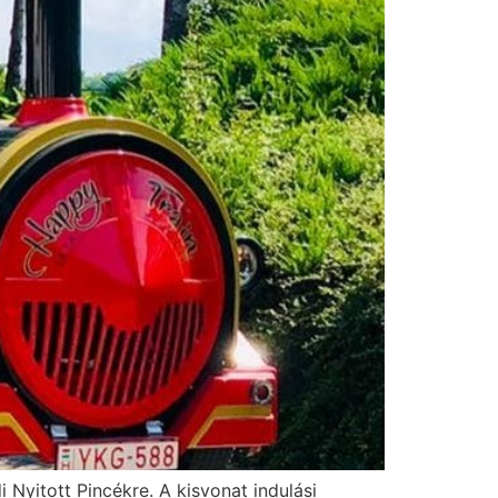
Nyitott Pincékre. A kisvonat indulási