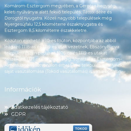
Komárom-Esztergom megyében, a Gerecse hegység
keleti nyúlványai alatt fekvő település, Táttól délre és
Dorogtól nyugatra. Közeli nagyobb települések még
Nyergesújfalu 12,5 kilométerre északnyugatra és
Esztergom 8,5 kilométerre északkeletre.
Közúton elérhető a 10-es főúton, központjába az abból
leágazó 1118-as és 1119-es utak vezetnek, Ebszőnybánya
településrészén pedig az 1106-os és 1119-es utakat
összekötő 1121-es út halad végig. Vonattal az Esztergom–
Almásfüzitő-vasútvonalon érhető el a település, amelynek
saját vasútállomása (Tokod vasútállomás) is van a vonalon.
Információk
Adatkezelés tájékoztató
GDPR