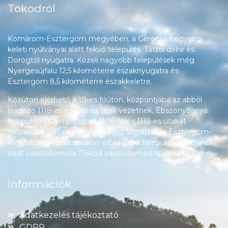
Tokodról
Komárom-Esztergom megyében, a Gerecse hegység
keleti nyúlványai alatt fekvő település, Táttól délre és
Dorogtól nyugatra. Közeli nagyobb települések még
Nyergesújfalu 12,5 kilométerre északnyugatra és
Esztergom 8,5 kilométerre északkeletre.
Közúton elérhető a 10-es főúton, központjába az abból
leágazó 1118-as és 1119-es utak vezetnek, Ebszőnybánya
településrészén pedig az 1106-os és 1119-es utakat
összekötő 1121-es út halad végig. Vonattal az Esztergom–
Almásfüzitő-vasútvonalon érhető el a település, amelynek
saját vasútállomása (Tokod vasútállomás) is van a vonalon.
Információk
Adatkezelés tájékoztató
GDPR