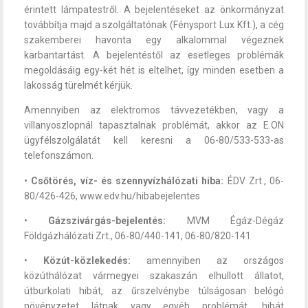
érintett lámpatestről. A bejelentéseket az önkormányzat
továbbítja majd a szolgáltatónak (Fénysport Lux Kft.), a cég
szakemberei havonta egy alkalommal végeznek
karbantartást. A bejelentéstől az esetleges problémák
megoldásáig egy-két hét is eltelhet, így minden esetben a
lakosság türelmét kérjük.
Amennyiben az elektromos távvezetékben, vagy a
villanyoszlopnál tapasztalnak problémát, akkor az E.ON
ügyfélszolgálatát kell keresni a 06-80/533-533-as
telefonszámon.
•
Csőtörés, víz- és szennyvízhálózati hiba:
ÉDV Zrt., 06-
80/426-426, www.edv.hu/hibabejelentes
•
Gázszivárgás-bejelentés:
MVM Égáz-Dégáz
Földgázhálózati Zrt., 06-80/440-141, 06-80/820-141
•
Közút-közlekedés:
amennyiben az országos
közúthálózat vármegyei szakaszán elhullott állatot,
útburkolati hibát, az űrszelvénybe túlságosan belógó
növényzetet látnak vagy egyéb problémát, hibát