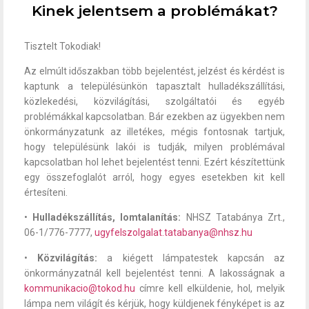
Kinek jelentsem a problémákat?
Tisztelt Tokodiak!
Az elmúlt időszakban több bejelentést, jelzést és kérdést is
kaptunk a településünkön tapasztalt hulladékszállítási,
közlekedési, közvilágítási, szolgáltatói és egyéb
problémákkal kapcsolatban. Bár ezekben az ügyekben nem
önkormányzatunk az illetékes, mégis fontosnak tartjuk,
hogy településünk lakói is tudják, milyen problémával
kapcsolatban hol lehet bejelentést tenni. Ezért készítettünk
egy összefoglalót arról, hogy egyes esetekben kit kell
értesíteni.
•
Hulladékszállítás, lomtalanítás:
NHSZ Tatabánya Zrt.,
06-1/776-7777,
ugyfelszolgalat.tatabanya@nhsz.hu
•
Közvilágítás:
a kiégett lámpatestek kapcsán az
önkormányzatnál kell bejelentést tenni. A lakosságnak a
kommunikacio@tokod.hu
címre kell elküldenie, hol, melyik
lámpa nem világít és kérjük, hogy küldjenek fényképet is az