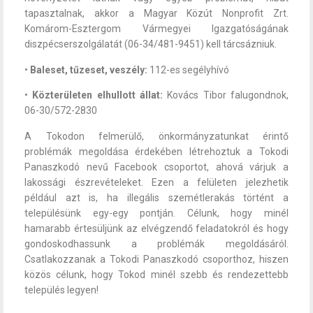
tapasztalnak, akkor a Magyar Közút Nonprofit Zrt.
Komárom-Esztergom Vármegyei Igazgatóságának
diszpécserszolgálatát (06-34/481-9451) kell tárcsázniuk.
•
Baleset, tűzeset, veszély:
112-es segélyhívó
•
Közterületen elhullott állat:
Kovács Tibor falugondnok,
06-30/572-2830
A Tokodon felmerülő, önkormányzatunkat érintő
problémák megoldása érdekében létrehoztuk a Tokodi
Panaszkodó nevű Facebook csoportot, ahová várjuk a
lakossági észrevételeket. Ezen a felületen jelezhetik
például azt is, ha illegális szemétlerakás történt a
településünk egy-egy pontján. Célunk, hogy minél
hamarabb értesüljünk az elvégzendő feladatokról és hogy
gondoskodhassunk a problémák megoldásáról.
Csatlakozzanak a Tokodi Panaszkodó csoporthoz, hiszen
közös célunk, hogy Tokod minél szebb és rendezettebb
település legyen!