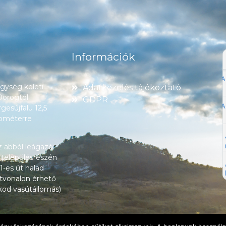
Információk
ység keleti
Adatkezelés tájékoztató
 Dorogtól
GDPR
esújfalu 12,5
lométerre
z abból leágazó
 településrészén
1-es út halad
tvonalon érhető
okod vasútállomás)