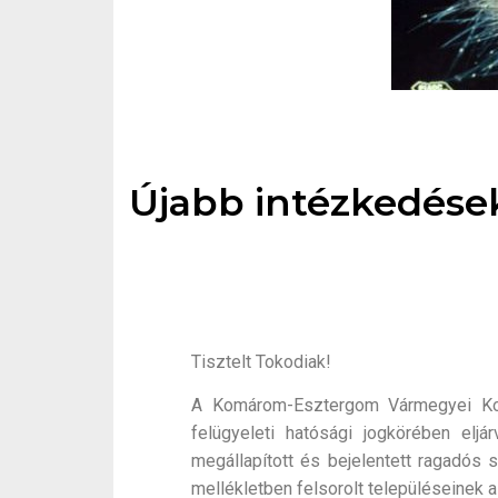
Újabb intézkedések
Tisztelt Tokodiak!
A Komárom-Esztergom Vármegyei Kormá
felügyeleti hatósági jogkörében elj
megállapított és bejelentett ragadós 
mellékletben felsorolt településeinek a 