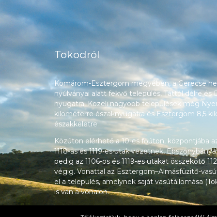
Tokodról
Komárom-Esztergom megyében, a Gerecse heg
nyúlványai alatt fekvő település, Táttól délre és
nyugatra. Közeli nagyobb települések még Nyerg
kilométerre északnyugatra és Esztergom 8,5 ki
északkeletre.
Közúton elérhető a 10-es főúton, központjába a
1118-as és 1119-es utak vezetnek, Ebszőnybánya
pedig az 1106-os és 1119-es utakat összekötő 112
végig. Vonattal az Esztergom–Almásfüzitő-vasú
el a település, amelynek saját vasútállomása (T
is van a vonalon.