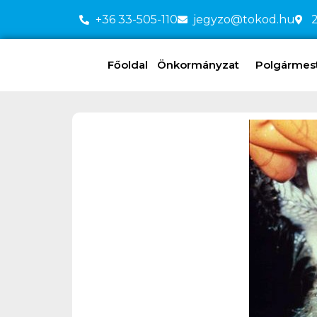
+36 33-505-110
jegyzo@tokod.hu
2
Főoldal
Önkormányzat
Polgármeste