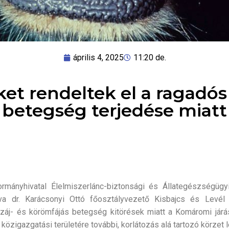
április 4, 2025
11:20 de.
et rendeltek el a ragadós 
betegség terjedése miatt
nyhivatal Élelmiszerlánc-biztonsági és Állategészségügyi
árva dr. Karácsonyi Ottó főosztályvezető Kisbajcs és Levél 
száj- és körömfájás betegség kitörések miatt a Komáromi járás
közigazgatási területére további, korlátozás alá tartozó körzet l