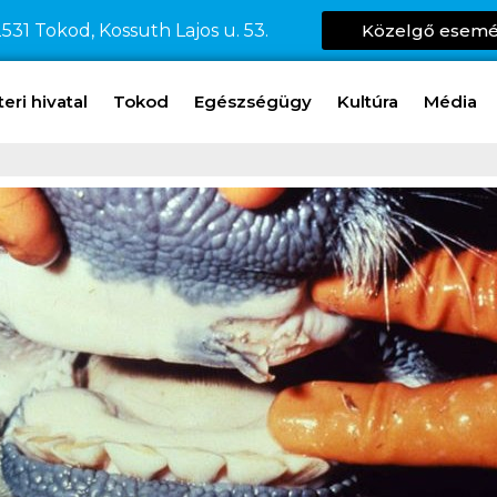
531 Tokod, Kossuth Lajos u. 53.
Közelgő esem
ri hivatal
Tokod
Egészségügy
Kultúra
Média