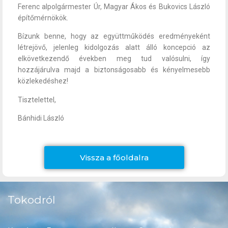
Ferenc alpolgármester Úr, Magyar Ákos és Bukovics László
építőmérnökök.
Bízunk benne, hogy az együttműködés eredményeként
létrejövő, jelenleg kidolgozás alatt álló koncepció az
elkövetkezendő években meg tud valósulni, így
hozzájárulva majd a biztonságosabb és kényelmesebb
közlekedéshez!
Tisztelettel,
Bánhidi László
Vissza a főoldalra
Tokodról