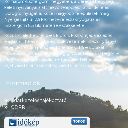
Komárom-Esztergom megyében, a Gerecse hegység
keleti nyúlványai alatt fekvő település, Táttól délre és
Dorogtól nyugatra. Közeli nagyobb települések még
Nyergesújfalu 12,5 kilométerre északnyugatra és
Esztergom 8,5 kilométerre északkeletre.
Közúton elérhető a 10-es főúton, központjába az abból
leágazó 1118-as és 1119-es utak vezetnek, Ebszőnybánya
településrészén pedig az 1106-os és 1119-es utakat
összekötő 1121-es út halad végig. Vonattal az Esztergom–
Almásfüzitő-vasútvonalon érhető el a település, amelynek
saját vasútállomása (Tokod vasútállomás) is van a vonalon.
Információk
Adatkezelés tájékoztató
GDPR