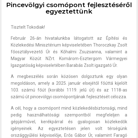
Pincevölgyi csomópont fejlesztéséről
egyeztettünk
Tisztelt Tokodiak!
Február 26-án hivatalunkba látogatott az Építési és
Közlekedési Minisztérium képviseletében Thoroczkay Zsolt
főosztályvezető Úr és Kőhalmi Zsuzsanna, valamint a
Magyar Közút NZrt. Komárom-Esztergom Vármegyei
Igazgatóság képviseletében Barabás Zsolt igazgató Úr.
A megbeszélés során közösen dolgoztunk egy olyan
megoldáson, amely a 2025. január elsejétől főúttá kijelölt
103. számú főút (korábbi 1119. jelű út) és az 1118-as
számú út pincevölgyi csomópontjának fejlesztését célozza.
A cél, hogy a csomópont mind közlekedésbiztonsági, mind
pedig használhatósági szempontból megfeleljen a
gépjárművel, kerékpárral és gyalogosan közlekedők
igényeinek. Az egyeztetésen jelen volt térségünk
országgyűlési képviselője, Erős Gábor Úr, valamint Faragó