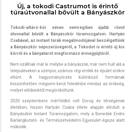
Új, a tokodi Castrumot is érintő
túraútvonallal bővült a Bányászkör
Tokodi-altáró-kör néven nemrégiben újabb rövid
útvonallal bővült a Bányászkör túramozgalom. Hartyán
Csabával, az instant túrák megálmodójával beszélgettünk
a Bányászkör népszerűségéről, a Tokodot is érintő új kis
körről és a bányatárót megformázó érmegyűjtőről.
Nem szállnak már le mélybe a bányászok, már nem hull alá a
településeken a szénpor, számos régi emlék és épület örökre
eltűnt. A hagyományőrzés különböző formáinak
köszönhetően mégsem kerül feledésbe mindaz az örökség,
melyet elődeinktől megörököltünk.
2020 szeptembere mérföldkő volt Dorog és térségének
életében, hiszen Hartyán Csaba ötlete alapján elindult a
Bányászkör Instant Túramozgalom, mely a Benedek Endre
Barlangkutató- és Természetvédelmi Egyesület égisze alatt
működik.