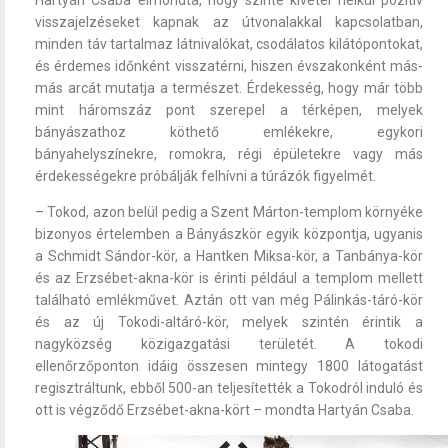
visszajelzéseket kapnak az útvonalakkal kapcsolatban,
minden táv tartalmaz látnivalókat, csodálatos kilátópontokat,
és érdemes időnként visszatérni, hiszen évszakonként más-
más arcát mutatja a természet. Érdekesség, hogy már több
mint háromszáz pont szerepel a térképen, melyek
bányászathoz köthető emlékekre, egykori
bányahelyszínekre, romokra, régi épületekre vagy más
érdekességekre próbálják felhívni a túrázók figyelmét.
– Tokod, azon belül pedig a Szent Márton-templom környéke
bizonyos értelemben a Bányászkör egyik központja, ugyanis
a Schmidt Sándor-kör, a Hantken Miksa-kör, a Tanbánya-kör
és az Erzsébet-akna-kör is érinti például a templom mellett
található emlékművet. Aztán ott van még Pálinkás-táró-kör
és az új Tokodi-altáró-kör, melyek szintén érintik a
nagyközség közigazgatási területét. A tokodi
ellenőrzőponton idáig összesen mintegy 1800 látogatást
regisztráltunk, ebből 500-an teljesítették a Tokodról induló és
ott is végződő Erzsébet-akna-kört – mondta Hartyán Csaba.