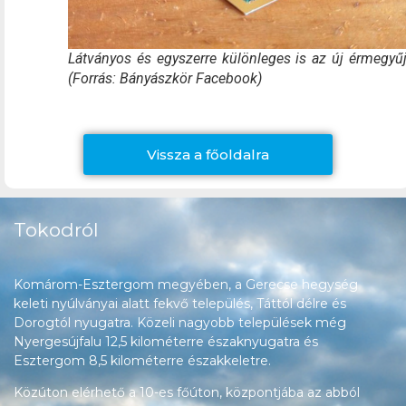
Látványos és egyszerre különleges is az új érmegyű
(Forrás: Bányászkör Facebook)
Vissza a főoldalra
Tokodról
Komárom-Esztergom megyében, a Gerecse hegység
keleti nyúlványai alatt fekvő település, Táttól délre és
Dorogtól nyugatra. Közeli nagyobb települések még
Nyergesújfalu 12,5 kilométerre északnyugatra és
Esztergom 8,5 kilométerre északkeletre.
Közúton elérhető a 10-es főúton, központjába az abból