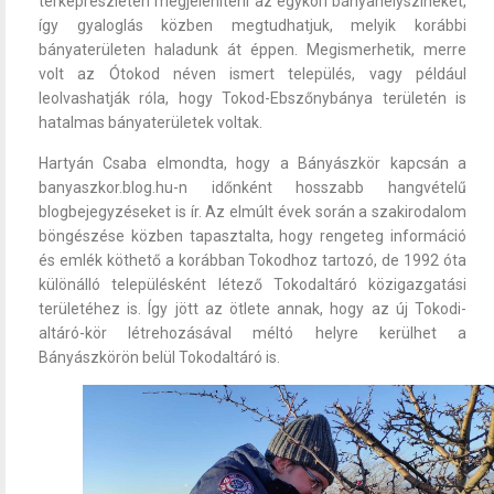
térképrészleten megjeleníteni az egykori bányahelyszíneket,
így gyaloglás közben megtudhatjuk, melyik korábbi
bányaterületen haladunk át éppen. Megismerhetik, merre
volt az Ótokod néven ismert település, vagy például
leolvashatják róla, hogy Tokod-Ebszőnybánya területén is
hatalmas bányaterületek voltak.
Hartyán Csaba elmondta, hogy a Bányászkör kapcsán a
banyaszkor.blog.hu-n időnként hosszabb hangvételű
blogbejegyzéseket is ír. Az elmúlt évek során a szakirodalom
böngészése közben tapasztalta, hogy rengeteg információ
és emlék köthető a korábban Tokodhoz tartozó, de 1992 óta
különálló településként létező Tokodaltáró közigazgatási
területéhez is. Így jött az ötlete annak, hogy az új Tokodi-
altáró-kör létrehozásával méltó helyre kerülhet a
Bányászkörön belül Tokodaltáró is.