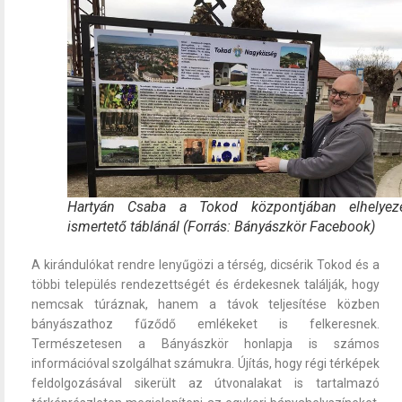
Hartyán Csaba a Tokod központjában elhelyeze
ismertető táblánál (Forrás: Bányászkör Facebook)
A kirándulókat rendre lenyűgözi a térség, dicsérik Tokod és a
többi település rendezettségét és érdekesnek találják, hogy
nemcsak túráznak, hanem a távok teljesítése közben
bányászathoz fűződő emlékeket is felkeresnek.
Természetesen a Bányászkör honlapja is számos
információval szolgálhat számukra. Újítás, hogy régi térképek
feldolgozásával sikerült az útvonalakat is tartalmazó