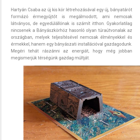
Hartyán Csaba az új kis kör létrehozásával egy új, bányatárót
formázó érmegyűjtőt is megálmodott, ami nemcsak
látványos, de egyedülállónak is számít itthon. Gyakorlatilag
nincsenek a Bányászkörhöz hasonló olyan túraútvonalak az
országban, melyek teljesítésével nemcsak élményekkel és
érmekkel, hanem egy bányászati installációval gazdagodunk.
Megéri tehát rászánni az energiát, hogy még jobban
megismerjük térségünk gazdag múltját.