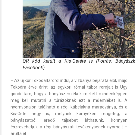
QR kód került a Kis-Getére is (Forrás: Bányászk
Facebook)
– Az új kör Tokodaltáróról indul, a vízbánya bejárata elől, majd
Tokodra érve érinti az egykori római tábor romjait is Úgy
gondoltam, hogy a bányászemlékek mellett mindenképpen
meg kell mutatni a túrázóknak ezt a műemléket is. A
nyomvonalon található a régi kábelakna maradványa, és a
Kis-Gete hegy is, melynek környékén rengeteg, a
bányászatból eredő tájsebet láthatunk, könnyen
észrevehetjük a régi bányászati tevékenységek nyomait –
árulta el.