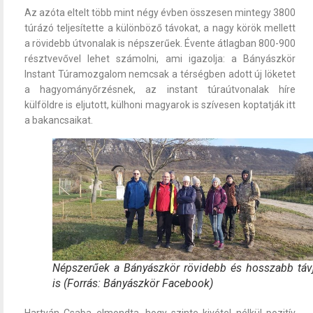
Az azóta eltelt több mint négy évben összesen mintegy 3800
túrázó teljesítette a különböző távokat, a nagy körök mellett
a rövidebb útvonalak is népszerűek. Évente átlagban 800-900
résztvevővel lehet számolni, ami igazolja: a Bányászkör
Instant Túramozgalom nemcsak a térségben adott új löketet
a hagyományőrzésnek, az instant túraútvonalak híre
külföldre is eljutott, külhoni magyarok is szívesen koptatják itt
a bakancsaikat.
Népszerűek a Bányászkör rövidebb és hosszabb távj
is (Forrás: Bányászkör Facebook)
Hartyán Csaba elmondta, hogy szinte kivétel nélkül pozitív