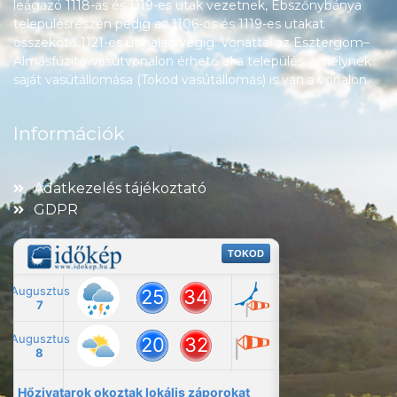
leágazó 1118-as és 1119-es utak vezetnek, Ebszőnybánya
településrészén pedig az 1106-os és 1119-es utakat
összekötő 1121-es út halad végig. Vonattal az Esztergom–
Almásfüzitő-vasútvonalon érhető el a település, amelynek
saját vasútállomása (Tokod vasútállomás) is van a vonalon.
Információk
Adatkezelés tájékoztató
GDPR