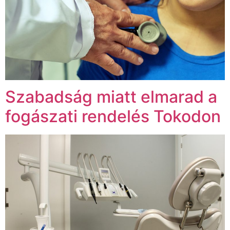
Szabadság miatt elmarad a
fogászati rendelés Tokodon