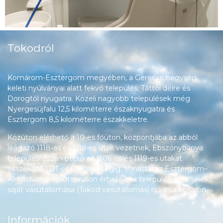
Tokodról
Komárom-Esztergom megyében, a Gerecse hegység
keleti nyúlványai alatt fekvő település, Táttól délre és
Dorogtól nyugatra. Közeli nagyobb települések még
Nyergesújfalu 12,5 kilométerre északnyugatra és
Esztergom 8,5 kilométerre északkeletre.
Közúton elérhető a 10-es főúton, központjába az abból
leágazó 1118-as és 1119-es utak vezetnek, Ebszőnybánya
településrészén pedig az 1106-os és 1119-es utakat
összekötő 1121-es út halad végig. Vonattal az Esztergom–
Almásfüzitő-vasútvonalon érhető el a település, amelynek
saját vasútállomása (Tokod vasútállomás) is van a vonalon.
Információk