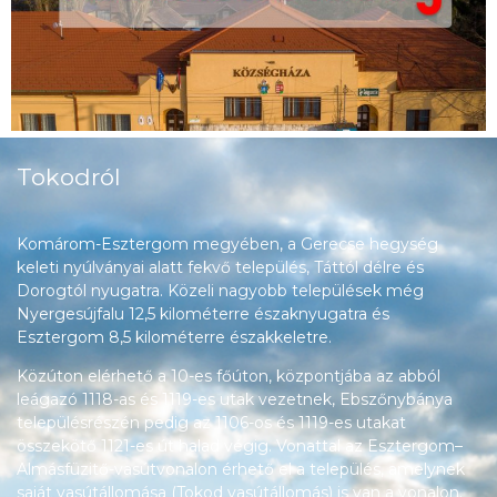
Tokodról
Komárom-Esztergom megyében, a Gerecse hegység
keleti nyúlványai alatt fekvő település, Táttól délre és
Dorogtól nyugatra. Közeli nagyobb települések még
Nyergesújfalu 12,5 kilométerre északnyugatra és
Esztergom 8,5 kilométerre északkeletre.
Közúton elérhető a 10-es főúton, központjába az abból
leágazó 1118-as és 1119-es utak vezetnek, Ebszőnybánya
településrészén pedig az 1106-os és 1119-es utakat
összekötő 1121-es út halad végig. Vonattal az Esztergom–
Almásfüzitő-vasútvonalon érhető el a település, amelynek
saját vasútállomása (Tokod vasútállomás) is van a vonalon.