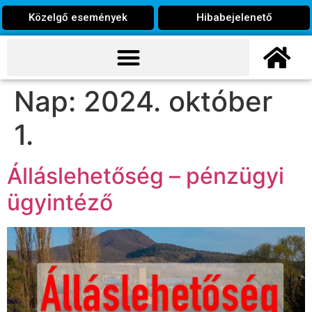
Közelgő események
Hibabejelenető
Nap:
2024. október
1.
Álláslehetőség – pénzügyi
ügyintéző