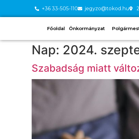
+36 33-505-110
jegyzo@tokod.hu
2
Főoldal
Önkormányzat
Polgármeste
Nap:
2024. szept
Szabadság miatt válto