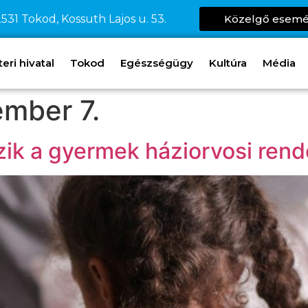
531 Tokod, Kossuth Lajos u. 53.
Közelgő esem
ri hivatal
Tokod
Egészségügy
Kultúra
Média
ember 7.
zik a gyermek háziorvosi rend