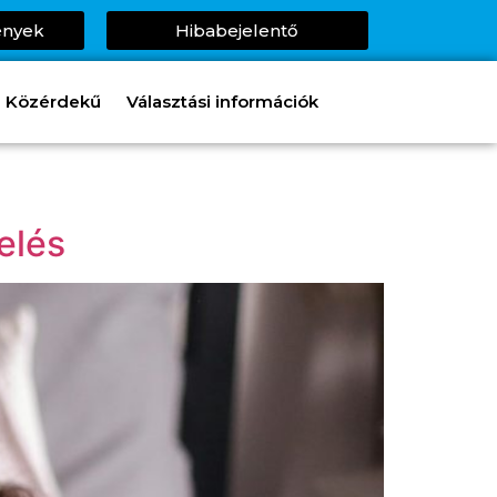
ények
Hibabejelentő
Közérdekű
Választási információk
elés