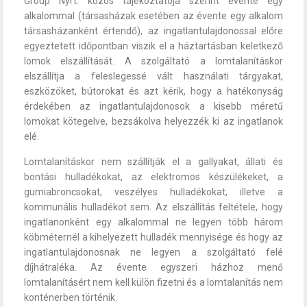
Group Nyrt. közös tájékoztatója szerint évente egy
alkalommal (társasházak esetében az évente egy alkalom
társasházanként értendő), az ingatlantulajdonossal előre
egyeztetett időpontban viszik el a háztartásban keletkező
lomok elszállítását. A szolgáltató a lomtalanításkor
elszállítja a feleslegessé vált használati tárgyakat,
eszközöket, bútorokat és azt kérik, hogy a hatékonyság
érdekében az ingatlantulajdonosok a kisebb méretű
lomokat kötegelve, bezsákolva helyezzék ki az ingatlanok
elé.
Lomtalanításkor nem szállítják el a gallyakat, állati és
bontási hulladékokat, az elektromos készülékeket, a
gumiabroncsokat, veszélyes hulladékokat, illetve a
kommunális hulladékot sem. Az elszállítás feltétele, hogy
ingatlanonként egy alkalommal ne legyen több három
köbméternél a kihelyezett hulladék mennyisége és hogy az
ingatlantulajdonosnak ne legyen a szolgáltató felé
díjhátraléka. Az évente egyszeri házhoz menő
lomtalanításért nem kell külön fizetni és a lomtalanítás nem
konténerben történik.