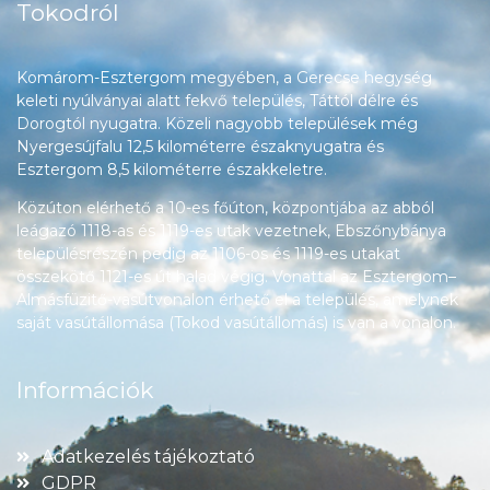
Tokodról
Komárom-Esztergom megyében, a Gerecse hegység
keleti nyúlványai alatt fekvő település, Táttól délre és
Dorogtól nyugatra. Közeli nagyobb települések még
Nyergesújfalu 12,5 kilométerre északnyugatra és
Esztergom 8,5 kilométerre északkeletre.
Közúton elérhető a 10-es főúton, központjába az abból
leágazó 1118-as és 1119-es utak vezetnek, Ebszőnybánya
településrészén pedig az 1106-os és 1119-es utakat
összekötő 1121-es út halad végig. Vonattal az Esztergom–
Almásfüzitő-vasútvonalon érhető el a település, amelynek
saját vasútállomása (Tokod vasútállomás) is van a vonalon.
Információk
Adatkezelés tájékoztató
GDPR