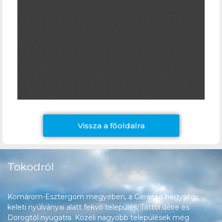
Vissza a főoldalra
Tokodról
Komárom-Esztergom megyében, a Gerecse hegység
keleti nyúlványai alatt fekvő település, Táttól délre és
Dorogtól nyugatra. Közeli nagyobb települések még