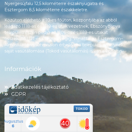
Nyergesújfalu 12,5 kilométerre északnyugatra és
Esztergom 8,5 kilométerre északkeletre.
Közúton elérhető a 10-es főúton, központjába az abból
leágazó 1118-as és 1119-es utak vezetnek, Ebszőnybánya
településrészén pedig az 1106-os és 1119-es utakat
összekötő 1121-es út halad végig. Vonattal az Esztergom–
Almásfüzitő-vasútvonalon érhető el a település, amelynek
saját vasútállomása (Tokod vasútállomás) is van a vonalon.
Információk
Adatkezelés tájékoztató
GDPR