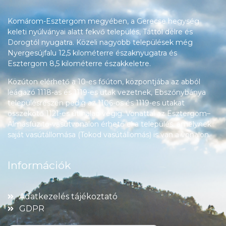
Komárom-Esztergom megyében, a Gerecse hegység
keleti nyúlványai alatt fekvő település, Táttól délre és
Dorogtól nyugatra. Közeli nagyobb települések még
Nyergesújfalu 12,5 kilométerre északnyugatra és
Esztergom 8,5 kilométerre északkeletre.
Közúton elérhető a 10-es főúton, központjába az abból
leágazó 1118-as és 1119-es utak vezetnek, Ebszőnybánya
településrészén pedig az 1106-os és 1119-es utakat
összekötő 1121-es út halad végig. Vonattal az Esztergom–
Almásfüzitő-vasútvonalon érhető el a település, amelynek
saját vasútállomása (Tokod vasútállomás) is van a vonalon.
Információk
Adatkezelés tájékoztató
GDPR