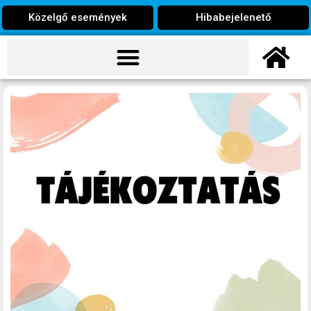
Közelgő események
Hibabejelenető