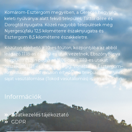
Komárom-Esztergom megyében, a Gerecse hegység
keleti nyúlványai alatt fekvő település, Táttól délre és
Dorogtól nyugatra. Közeli nagyobb települések még
Nyergesújfalu 12,5 kilométerre északnyugatra és
Esztergom 8,5 kilométerre északkeletre.
Közúton elérhető a 10-es főúton, központjába az abból
leágazó 1118-as és 1119-es utak vezetnek, Ebszőnybánya
településrészén pedig az 1106-os és 1119-es utakat
összekötő 1121-es út halad végig. Vonattal az Esztergom–
Almásfüzitő-vasútvonalon érhető el a település, amelynek
saját vasútállomása (Tokod vasútállomás) is van a vonalon.
Információk
Adatkezelés tájékoztató
GDPR