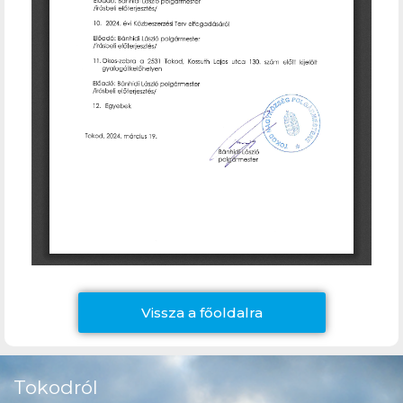
Vissza a főoldalra
Tokodról