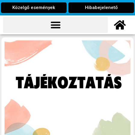
Közelgő események
Hibabejelenető