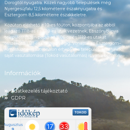
Dorogtól nyugatra. Közeli nagyobb települések még
Nyergesújfalu 12,5 kilométerre északnyugatra és
Esztergom 8,5 kilométerre északkeletre.
Közúton elérhető a 10-es főúton, központjába az abból
leágazó 1118-as és 1119-es utak vezetnek, Ebszőnybánya
településrészén pedig az 1106-os és 1119-es utakat
összekötő 1121-es út halad végig. Vonattal az Esztergom–
Almásfüzitő-vasútvonalon érhető el a település, amelynek
saját vasútállomása (Tokod vasútállomás) is van a vonalon.
Információk
Adatkezelés tájékoztató
GDPR