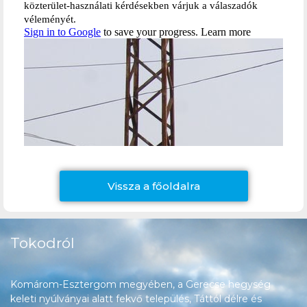
Vissza a főoldalra
Tokodról
Komárom-Esztergom megyében, a Gerecse hegység
keleti nyúlványai alatt fekvő település, Táttól délre és