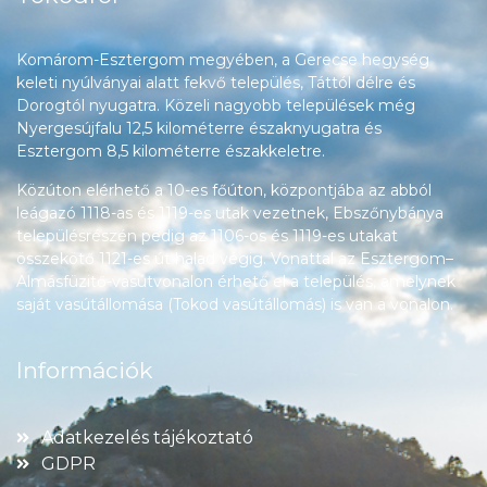
Komárom-Esztergom megyében, a Gerecse hegység
keleti nyúlványai alatt fekvő település, Táttól délre és
Dorogtól nyugatra. Közeli nagyobb települések még
Nyergesújfalu 12,5 kilométerre északnyugatra és
Esztergom 8,5 kilométerre északkeletre.
Közúton elérhető a 10-es főúton, központjába az abból
leágazó 1118-as és 1119-es utak vezetnek, Ebszőnybánya
településrészén pedig az 1106-os és 1119-es utakat
összekötő 1121-es út halad végig. Vonattal az Esztergom–
Almásfüzitő-vasútvonalon érhető el a település, amelynek
saját vasútállomása (Tokod vasútállomás) is van a vonalon.
Információk
Adatkezelés tájékoztató
GDPR