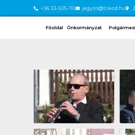
+36 33-505-110
jegyzo@tokod.hu
2
Főoldal
Önkormányzat
Polgármeste