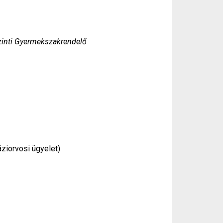
szinti Gyermekszakrendelő
rvosi ügyelet)