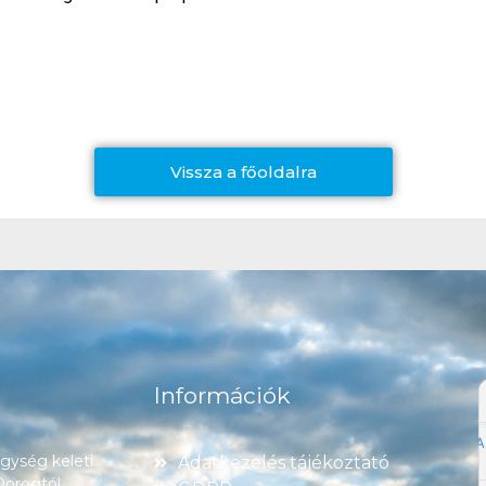
Vissza a főoldalra
Információk
ység keleti
Adatkezelés tájékoztató
 Dorogtól