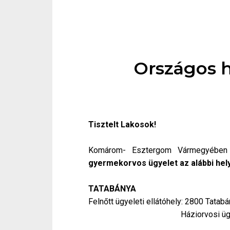
Országos h
Tisztelt Lakosok!
Komárom- Esztergom Vármegyébe
gyermekorvos ügyelet az alábbi helys
TATABÁNYA
Felnőtt ügyeleti ellátóhely: 2800 Tatabá
Háziorvosi ügyelet: Hétk
Hétvégén és ünne