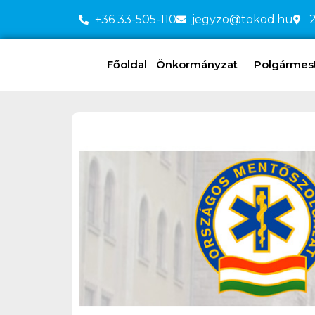
+36 33-505-110
jegyzo@tokod.hu
2
Főoldal
Önkormányzat
Polgármeste