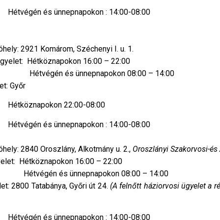
apokon : 14:00-08:00
óhely: 2921 Komárom, Széchenyi I. u. 1.
köznapokon 16:00 – 22:00
pnapokon 08:00 – 14:00
yőr
22:00-08:00
apokon : 14:00-08:00
óhely: 2840 Oroszlány, Alkotmány u. 2.,
Oroszlányi Szakorvosi-és 
öznapokon 16:00 – 22:00
pnapokon 08:00 – 14:00
bánya, Győri út 24.
(A felnőtt háziorvosi ügyelet a r
apokon : 14:00-08:00