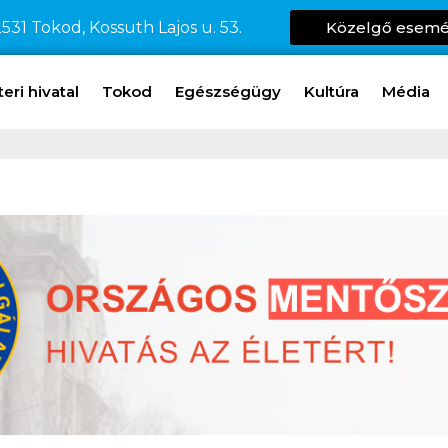
531 Tokod, Kossuth Lajos u. 53.
Közelgő esem
ri hivatal
Tokod
Egészségügy
Kultúra
Média