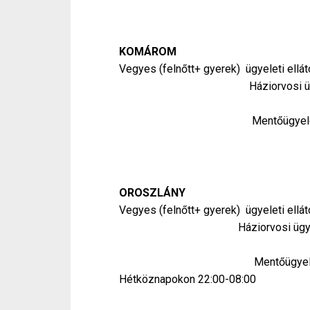
Hétvégén és ünnepn
KOMÁROM
Vegyes (felnőtt+ gyerek) ügyeleti ellát
Háziorvosi ügyelet: Hét
Hétvégén és ünne
Mentőügyelet: G
Hétköznapokon 
Hétvégén és ünnepn
OROSZLÁNY
Vegyes (felnőtt+ gyerek) ügyeleti ellát
Háziorvosi ügyelet: Hétk
Hétvégén és ünne
Mentőügyelet: 2800 Tata
Hétköznapokon 22:00-08:00
Hétvégén és ünnepn