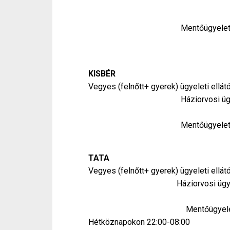
Hétvégén és ünnep
Mentőügyelet: Hétközna
Hétvégén és ünnepn
KISBÉR
Vegyes (felnőtt+ gyerek) ügyeleti ellátó
Háziorvosi ügyelet: Hétk
Hétvégén és ünne
Mentőügyelet: Hétközna
Hétvégén és ünnepn
TATA
Vegyes (felnőtt+ gyerek) ügyeleti ellát
Háziorvosi ügyelet: Hétk
Hétvégén és ünnep
Mentőügyelet: 2800 Tata
Hétköznapokon 22:00-08:00