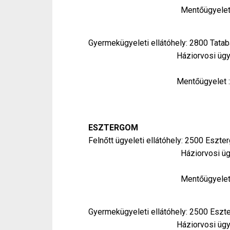
Mentőügyelet: Hétközna
Hétvégén és ünnep
Gyermekügyeleti ellátóhely: 2800 Tatab
Háziorvosi ügyelet: Hétk
Hétvégén és ünnep
Mentőügyelet : Hétközn
Hétvégén és ünnep
ESZTERGOM
Felnőtt ügyeleti ellátóhely: 2500 Eszte
Háziorvosi ügyelet: Hétköznap
Hétvégén és ünne
Mentőügyelet : Hétközn
Hétvégén és ünnep
Gyermekügyeleti ellátóhely: 2500 Eszte
Háziorvosi ügyelet : Pént