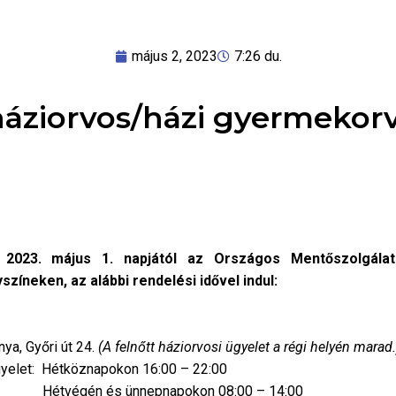
május 2, 2023
7:26 du.
áziorvos/házi gyermekor
n
2023. május 1. napjától az Országos Mentőszolgála
zíneken, az alábbi rendelési idővel indul:
nya, Győri út 24.
(A felnőtt háziorvosi ügyelet a régi helyén marad.
öznapokon 16:00 – 22:00
pnapokon 08:00 – 14:00