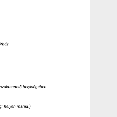
órház
 szakrendelő helyiségében
égi helyén marad.)