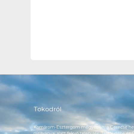
Tokodról
Komárom-Esztergom megyében, a Gerecse heg
nyúlványai alatt fekvő település, Táttól délre és