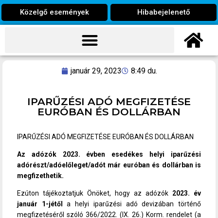
Közelgő események
Hibabejelenető
január 29, 2023
8:49 du.
IPARŰZÉSI ADÓ MEGFIZETÉSE
EURÓBAN ÉS DOLLÁRBAN
IPARŰZÉSI ADÓ MEGFIZETÉSE EURÓBAN ÉS DOLLÁRBAN
Az adózók 2023. évben esedékes helyi iparűzési
adórészt/adóelőleget/adót már euróban és dollárban is
megfizethetik.
Ezúton tájékoztatjuk Önöket, hogy az adózók
2023. év
január 1-jétől
a helyi iparűzési adó devizában történő
megfizetéséről szóló 366/2022. (IX. 26.) Korm. rendelet (a