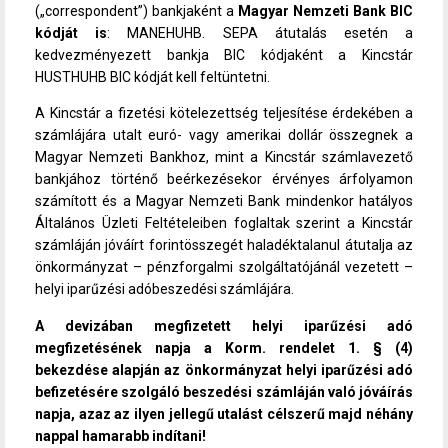
(„correspondent”) bankjaként a
Magyar Nemzeti Bank BIC
kódját is
: MANEHUHB. SEPA átutalás esetén a
kedvezményezett bankja BIC kódjaként a Kincstár
HUSTHUHB BIC kódját kell feltüntetni.
A Kincstár a fizetési kötelezettség teljesítése érdekében a
számlájára utalt euró- vagy amerikai dollár összegnek a
Magyar Nemzeti Bankhoz, mint a Kincstár számlavezető
bankjához történő beérkezésekor érvényes árfolyamon
számított és a Magyar Nemzeti Bank mindenkor hatályos
Általános Üzleti Feltételeiben foglaltak szerint a Kincstár
számláján jóváírt forintösszegét haladéktalanul átutalja az
önkormányzat – pénzforgalmi szolgáltatójánál vezetett –
helyi iparűzési adóbeszedési számlájára.
A devizában megfizetett helyi iparűzési adó
megfizetésének napja a Korm. rendelet 1. § (4)
bekezdése alapján az önkormányzat helyi iparűzési adó
befizetésére szolgáló beszedési számláján való jóváírás
napja, azaz az ilyen jellegű utalást célszerű majd néhány
nappal hamarabb indítani!