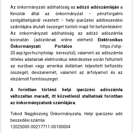
Az önkormányzati adóhatóság az
adózó adószámláján
a
Kincstár által az önkormányzat – pénzforgalmi
szolgáltatójánál vezetett – helyi iparűzési adóbeszedési
számlájára átutalt összeget tünteti majd fel befizetésként.
Az önkormányzati adóhatóság az adózó adószámla
kivonatán (adózóknak online elérhető
Elektronikus
Önkormányzati Portálon
https://ohp-
20.asp.lgov.hu/nyitolap
keresztül), valamint az adószámla
tételes adatainak elektronikus lekérdezése során feltünteti
az euróban vagy amerikai dollárban teljesített befizetés
összegét, devizanemét, valamint az árfolyamot és az
elszámolt forintösszeget.
A forintban történő helyi iparűzési adószámla
változatlan maradt, itt közvetlenül utalhatnak forintban
az önkormányzatunk számlájára.
Tokod Nagyközség Önkormányzata, Helyi iparűzési adó
beszedési számla:
12025000-00217711-00100004