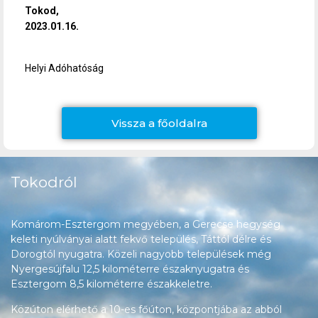
Tokod,
2023.01.16.
Helyi Adóhatóság
Vissza a főoldalra
Tokodról
Komárom-Esztergom megyében, a Gerecse hegység
keleti nyúlványai alatt fekvő település, Táttól délre és
Dorogtól nyugatra. Közeli nagyobb települések még
Nyergesújfalu 12,5 kilométerre északnyugatra és
Esztergom 8,5 kilométerre északkeletre.
Közúton elérhető a 10-es főúton, központjába az abból