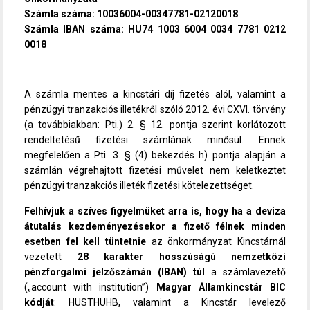
Számla száma: 10036004-00347781-02120018
Számla IBAN száma: HU74 1003 6004 0034 7781 0212
0018
A számla mentes a kincstári díj fizetés alól, valamint a
pénzügyi tranzakciós illetékről szóló 2012. évi CXVI. törvény
(a továbbiakban: Pti.) 2. § 12. pontja szerint korlátozott
rendeltetésű fizetési számlának minősül. Ennek
megfelelően a Pti. 3. § (4) bekezdés h) pontja alapján a
számlán végrehajtott fizetési művelet nem keletkeztet
pénzügyi tranzakciós illeték fizetési kötelezettséget.
Felhívjuk a szíves figyelmüket arra is, hogy ha a deviza
átutalás kezdeményezésekor a fizető félnek minden
esetben fel kell tüntetnie
az önkormányzat Kincstárnál
vezetett
28 karakter hosszúságú nemzetközi
pénzforgalmi jelzőszámán (IBAN) túl
a számlavezető
(„account with institution”)
Magyar Államkincstár BIC
kódját
: HUSTHUHB, valamint a Kincstár levelező