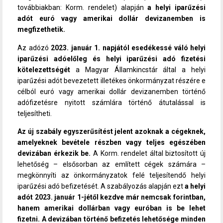
továbbiakban: Korm. rendelet) alapján
a helyi iparűzési
adót euró vagy amerikai dollár devizanemben is
megfizethetik.
Az adózó
2023. január 1. napjától esedékessé váló helyi
iparűzési adóelőleg és helyi iparűzési adó fizetési
kötelezettségét
a Magyar Államkincstár által a helyi
iparűzési adót bevezetett illetékes önkormányzat részére e
célból euró vagy amerikai dollár devizanemben történő
adófizetésre nyitott számlára történő átutalással is
teljesítheti.
Az új szabály egyszerűsítést jelent azoknak a cégeknek,
amelyeknek bevétele részben vagy teljes egészében
devizában érkezik be.
A Korm. rendelet által biztosított új
lehetőség – elsősorban az említett cégek számára –
megkönnyíti az önkormányzatok felé teljesítendő helyi
iparűzési adó befizetését. A szabályozás alapján ezt
a helyi
adót 2023. január 1-jétől kezdve már nemcsak forintban,
hanem amerikai dollárban vagy euróban is be lehet
fizetni. A devizában történő befizetés lehetősége minden