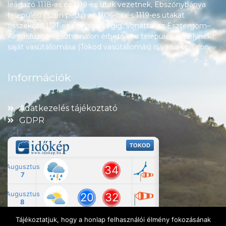
leágazó 1118-as és 1119-es utak vezetnek, Ebszőnybánya
településrészén pedig az 1106-os és 1119-es utakat
összekötő 1121-es út halad végig. Vonattal az Esztergom–
Almásfüzitő-vasútvonalon érhető el a település, amelynek
saját vasútállomása (Tokod vasútállomás) is van a vonalon.
Információk
Adatkezelés tájékoztató
GDPR
Tájékoztatjuk, hogy a honlap felhasználói élmény fokozásának