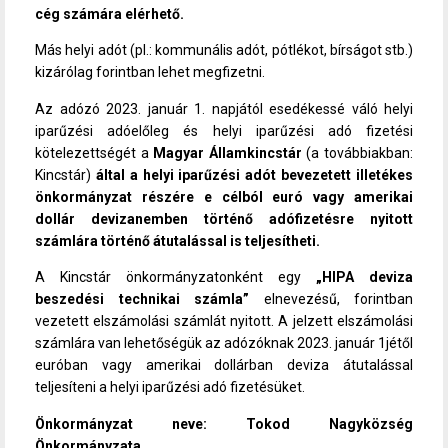
cég számára elérhető.
Más helyi adót (pl.: kommunális adót, pótlékot, bírságot stb.)
kizárólag forintban lehet megfizetni.
Az adózó 2023. január 1. napjától esedékessé váló helyi
iparűzési adóelőleg és helyi iparűzési adó fizetési
kötelezettségét a
Magyar Államkincstár
(a továbbiakban:
Kincstár)
által a helyi iparűzési adót bevezetett illetékes
önkormányzat részére e célból euró vagy amerikai
dollár devizanemben történő adófizetésre nyitott
számlára történő átutalással is teljesítheti.
A Kincstár önkormányzatonként egy
„HIPA deviza
beszedési technikai számla”
elnevezésű, forintban
vezetett elszámolási számlát nyitott. A jelzett elszámolási
számlára van lehetőségük az adózóknak 2023. január 1jétől
euróban vagy amerikai dollárban deviza átutalással
teljesíteni a helyi iparűzési adó fizetésüket.
Önkormányzat neve: Tokod Nagyközség
Önkormányzata