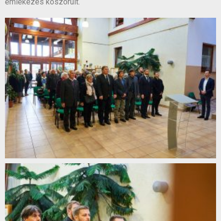
emlékezés koszorúit.