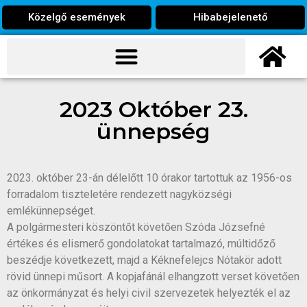
Közelgő események
Hibabejelenető
2023 Október 23.
ünnepség
2023. október 23-án délelőtt 10 órakor tartottuk az 1956-os
forradalom tiszteletére rendezett nagyközségi
emlékünnepséget.
A polgármesteri köszöntőt követően Szóda Józsefné
értékes és elismerő gondolatokat tartalmazó, múltidőző
beszédje következett, majd a Kéknefelejcs Nótakör adott
rövid ünnepi műsort. A kopjafánál elhangzott verset követően
az önkormányzat és helyi civil szervezetek helyezték el az