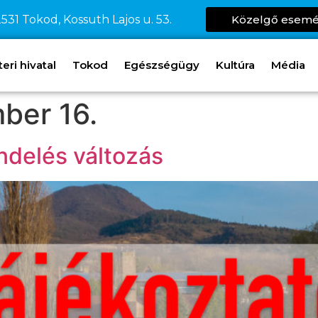
531 Tokod, Kossuth Lajos u. 53.
Közelgő esem
ri hivatal
Tokod
Egészségügy
Kultúra
Média
ber 16.
ndelés változás