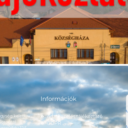
Információk
ység keleti
Adatkezelés tájékoztató
 Dorogtól
GDPR
esújfalu 12,5