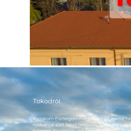
Tokodról
Komárom-Esztergom megyében, a Gerecse heg
nyúlványai alatt fekvő település, Táttól délre és
nyugatra. Közeli nagyobb települések még Nyerg