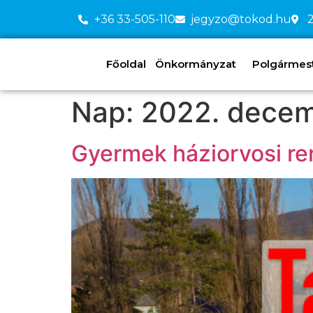
+36 33-505-110
jegyzo@tokod.hu
2
Főoldal
Önkormányzat
Polgármeste
Nap:
2022. decem
Gyermek háziorvosi re