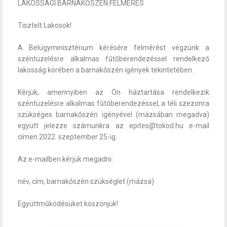
LAKOSSÁGI BARNAKŐSZÉN FELMÉRÉS
Tisztelt Lakosok!
A Belügyminisztérium kérésére felmérést végzünk a
széntüzelésre alkalmas fűtőberendezéssel rendelkező
lakosság körében a barnakőszén igények tekintetében.
Kérjük, amennyiben az Ön háztartása rendelkezik
széntüzelésre alkalmas fűtőberendezéssel, a téli szezonra
szükséges barnakőszén igényével (mázsában megadva)
együtt jelezze számunkra az epites@tokod.hu e-mail
címen 2022. szeptember 25-ig.
Az e-mailben kérjük megadni:
név, cím, barnakőszén szükséglet (mázsa)
Együttműködésüket köszönjük!