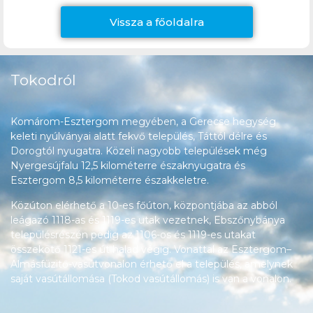
Vissza a főoldalra
Tokodról
Komárom-Esztergom megyében, a Gerecse hegység
keleti nyúlványai alatt fekvő település, Táttól délre és
Dorogtól nyugatra. Közeli nagyobb települések még
Nyergesújfalu 12,5 kilométerre északnyugatra és
Esztergom 8,5 kilométerre északkeletre.
Közúton elérhető a 10-es főúton, központjába az abból
leágazó 1118-as és 1119-es utak vezetnek, Ebszőnybánya
településrészén pedig az 1106-os és 1119-es utakat
összekötő 1121-es út halad végig. Vonattal az Esztergom–
Almásfüzitő-vasútvonalon érhető el a település, amelynek
saját vasútállomása (Tokod vasútállomás) is van a vonalon.