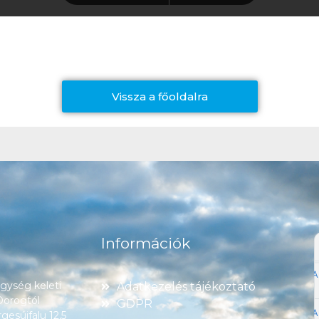
Vissza a főoldalra
Információk
ység keleti
Adatkezelés tájékoztató
 Dorogtól
GDPR
esújfalu 12,5