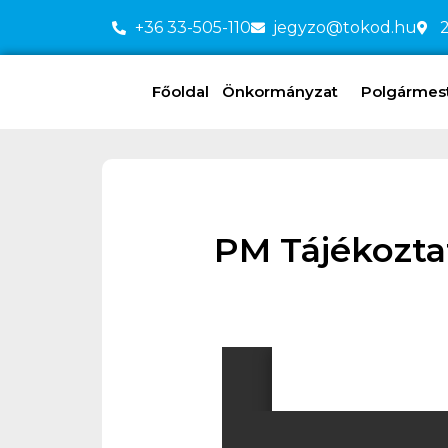
+36 33-505-110
jegyzo@tokod.hu
2
Főoldal
Önkormányzat
Polgármeste
PM Tájékozta