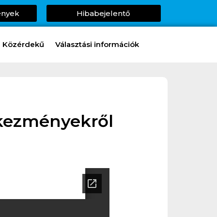
ények
Hibabejelentő
Közérdekű
Választási információk
tkezményekről