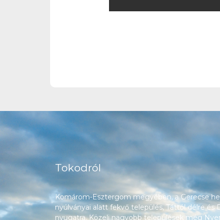
Tokodról
Komárom-Esztergom megyében, a Gerecse heg
nyúlványai alatt fekvő település, Táttól délre és
nyugatra. Közeli nagyobb települések még Nyerg