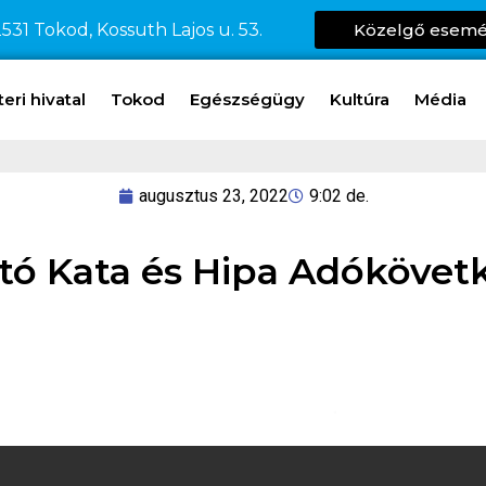
531 Tokod, Kossuth Lajos u. 53.
Közelgő esem
ri hivatal
Tokod
Egészségügy
Kultúra
Média
augusztus 23, 2022
9:02 de.
tó Kata és Hipa Adóköve