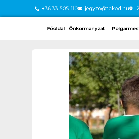
+36 33-505-110
jegyzo@tokod.hu
2
Főoldal
Önkormányzat
Polgármeste