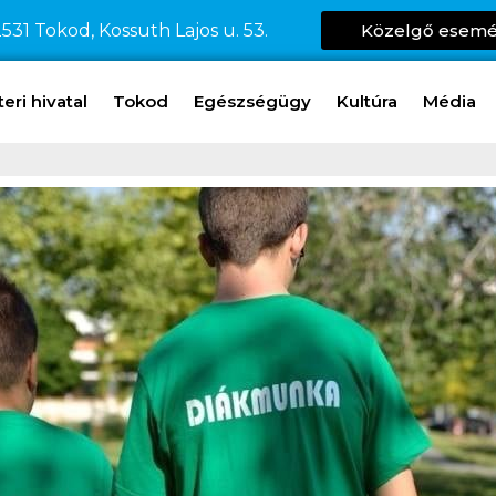
531 Tokod, Kossuth Lajos u. 53.
Közelgő esem
ri hivatal
Tokod
Egészségügy
Kultúra
Média