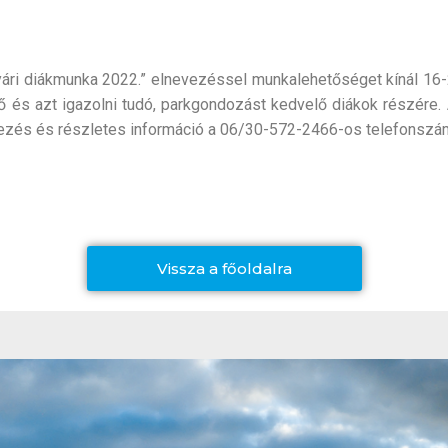
i diákmunka 2022.” elnevezéssel munkalehetőséget kínál 16-25 
ző és azt igazolni tudó, parkgondozást kedvelő diákok részére.
ntkezés és részletes információ a 06/30-572-2466-os telefonszám
Vissza a főoldalra