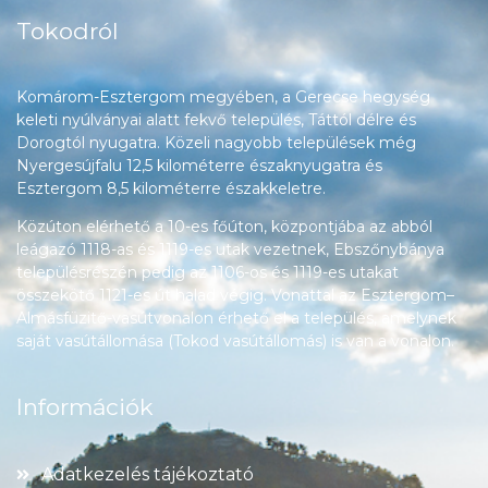
Tokodról
Komárom-Esztergom megyében, a Gerecse hegység
keleti nyúlványai alatt fekvő település, Táttól délre és
Dorogtól nyugatra. Közeli nagyobb települések még
Nyergesújfalu 12,5 kilométerre északnyugatra és
Esztergom 8,5 kilométerre északkeletre.
Közúton elérhető a 10-es főúton, központjába az abból
leágazó 1118-as és 1119-es utak vezetnek, Ebszőnybánya
településrészén pedig az 1106-os és 1119-es utakat
összekötő 1121-es út halad végig. Vonattal az Esztergom–
Almásfüzitő-vasútvonalon érhető el a település, amelynek
saját vasútállomása (Tokod vasútállomás) is van a vonalon.
Információk
Adatkezelés tájékoztató