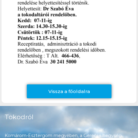
Vissza a főoldalra
Tokodról
Komárom-Esztergom megyében, a Gerecse hegység