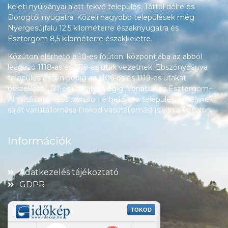
keleti nyúlványai alatt fekvő település, Táttól délre és
Dorogtól nyugatra. Közeli nagyobb települések még
Nyergesújfalu 12,5 kilométerre északnyugatra és
Esztergom 8,5 kilométerre északkeletre.
Közúton elérhető a 10-es főúton, központjába az abból
leágazó 1118-as és 1119-es utak vezetnek, Ebszőnybánya
településrészén pedig az 1106-os és 1119-es utakat
összekötő 1121-es út halad végig. Vonattal az Esztergom–
Almásfüzitő-vasútvonalon érhető el a település, amelynek
saját vasútállomása (Tokod vasútállomás) is van a vonalon.
Információk
Adatkezelés tájékoztató
GDPR