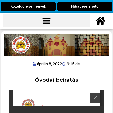
Közelgő események
Hibabejelenető
április 8, 2022
9:15 de.
Óvodai beíratás