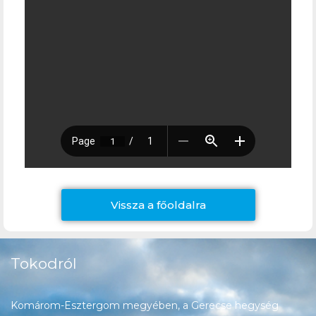
Vissza a főoldalra
Tokodról
Komárom-Esztergom megyében, a Gerecse hegység