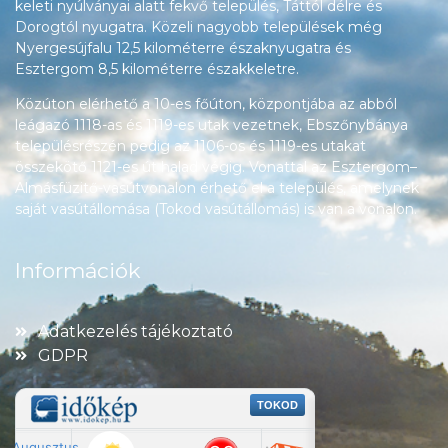
keleti nyúlványai alatt fekvő település, Táttól délre és
Dorogtól nyugatra. Közeli nagyobb települések még
Nyergesújfalu 12,5 kilométerre északnyugatra és
Esztergom 8,5 kilométerre északkeletre.
Közúton elérhető a 10-es főúton, központjába az abból
leágazó 1118-as és 1119-es utak vezetnek, Ebszőnybánya
településrészén pedig az 1106-os és 1119-es utakat
összekötő 1121-es út halad végig. Vonattal az Esztergom–
Almásfüzitő-vasútvonalon érhető el a település, amelynek
saját vasútállomása (Tokod vasútállomás) is van a vonalon.
Információk
Adatkezelés tájékoztató
GDPR