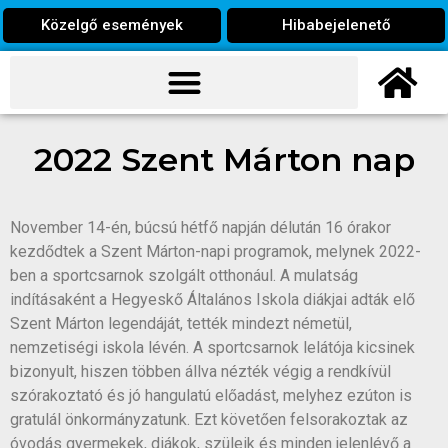
Közelgő események
Hibabejelenető
2022 Szent Márton nap
November 14-én, búcsú hétfő napján délután 16 órakor
kezdődtek a Szent Márton-napi programok, melynek 2022-
ben a sportcsarnok szolgált otthonául. A mulatság
indításaként a Hegyeskő Általános Iskola diákjai adták elő
Szent Márton legendáját, tették mindezt németül,
nemzetiségi iskola lévén. A sportcsarnok lelátója kicsinek
bizonyult, hiszen többen állva nézték végig a rendkívül
szórakoztató és jó hangulatú előadást, melyhez ezúton is
gratulál önkormányzatunk. Ezt követően felsorakoztak az
óvodás gyermekek, diákok, szüleik és minden jelenlévő a