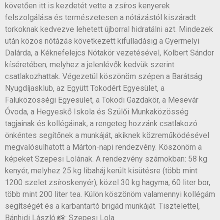
követően itt is kezdetét vette a zsíros kenyerek
felszolgálása és természetesen a nótázástól kiszáradt
torkoknak kedvezve lehetett újborral hidratálni azt. Mindezek
után közös nótázás következett kifulladásig a Gyermelyi
Dalárda, a Kéknefelejcs Nótakör vezetésével, Kolbert Sándor
kíséretében, melyhez a jelenlévők kedvük szerint
csatlakozhattak. Végezetül köszönöm szépen a Barátság
Nyugdíjasklub, az Együtt Tokodért Egyesület, a
Faluközösségi Egyesület, a Tokodi Gazdakör, a Mesevár
Óvoda, a Hegyeskő Iskola és Szülői Munkaközösség
tagjainak és kollégáinak, a rengeteg hozzánk csatlakozó
önkéntes segítőnek a munkáját, akiknek közreműködésével
megvalósulhatott a Márton-napi rendezvény. Köszönöm a
képeket Szepesi Lolának. A rendezvény számokban: 58 kg
kenyér, melyhez 25 kg libaháj került kisütésre (több mint
1200 szelet zsíroskenyér), közel 30 kg hagyma, 60 liter bor,
több mint 200 liter tea. Külön köszönöm valamennyi kollégám
segítségét és a karbantartó brigád munkáját. Tisztelettel,
Bánhidi László 📸: Szepesi Lola