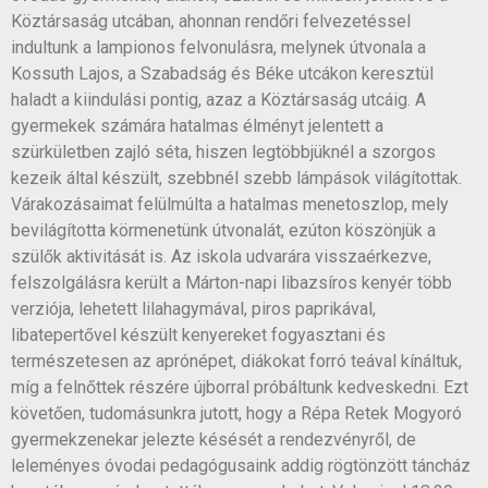
Köztársaság utcában, ahonnan rendőri felvezetéssel
indultunk a lampionos felvonulásra, melynek útvonala a
Kossuth Lajos, a Szabadság és Béke utcákon keresztül
haladt a kiindulási pontig, azaz a Köztársaság utcáig. A
gyermekek számára hatalmas élményt jelentett a
szürkületben zajló séta, hiszen legtöbbjüknél a szorgos
kezeik által készült, szebbnél szebb lámpások világítottak.
Várakozásaimat felülmúlta a hatalmas menetoszlop, mely
bevilágította körmenetünk útvonalát, ezúton köszönjük a
szülők aktivitását is. Az iskola udvarára visszaérkezve,
felszolgálásra került a Márton-napi libazsíros kenyér több
verziója, lehetett lilahagymával, piros paprikával,
libatepertővel készült kenyereket fogyasztani és
természetesen az aprónépet, diákokat forró teával kínáltuk,
míg a felnőttek részére újborral próbáltunk kedveskedni. Ezt
követően, tudomásunkra jutott, hogy a Répa Retek Mogyoró
gyermekzenekar jelezte késését a rendezvényről, de
leleményes óvodai pedagógusaink addig rögtönzött táncház