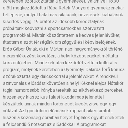
keretében szórakoztatták a gyermekeket. Valamivel 18:30
előtt megkezdődött a Répa Retek Mogyoró gyermekzenekar
fellépése, melyet hatalmas síkitások, nevetések, kiabálások
kísértek végig. 19 órától az idősebb korosztálynak
próbáltunk kedvezni a sportcsarnokban szervezett
programokkal. Miután köszöntettem a kedves jelenlévőket,
átadtam a szót térségünk országgyűlési képviselőjének,
Erős Gábor Úrnak, aki a Márton-napi hagyományokról történő
megemlékezést követően, a helyi közösségeket méltatta
köszöntőjében. Mindezek után kezdetét vette a kulturális
program, melynek keretében a Gyermelyi Dalárda férfi kórusa
szórakoztatta egy dalcsokorral a jelenlévőket. A rendkívül
színvonalas előadást követően a helyi Kéknefelejcs Nótakör
tagjai humorosabb irányba terelték az elkövetkező perceket,
hiszen egy klasszikus falusi lakodalmas jelenettel
készültek, annak minden történését kiegészítve egy-egy
nótával. Azt gondolom előadásuk roppant sikert aratott,
hiszen a közönség soraiban helyet foglalók együtt énekelték
a felcsendülő nótákat az előadókkal. A programokat