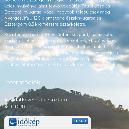
Komárom-Esztergom megyében, a Gerecse hegység
keleti nyúlványai alatt fekvő település, Táttól délre és
Dorogtól nyugatra. Közeli nagyobb települések még
Nyergesújfalu 12,5 kilométerre északnyugatra és
Esztergom 8,5 kilométerre északkeletre.
Közúton elérhető a 10-es főúton, központjába az abból
leágazó 1118-as és 1119-es utak vezetnek, Ebszőnybánya
településrészén pedig az 1106-os és 1119-es utakat
összekötő 1121-es út halad végig. Vonattal az Esztergom–
Almásfüzitő-vasútvonalon érhető el a település, amelynek
saját vasútállomása (Tokod vasútállomás) is van a vonalon.
Információk
Adatkezelés tájékoztató
GDPR