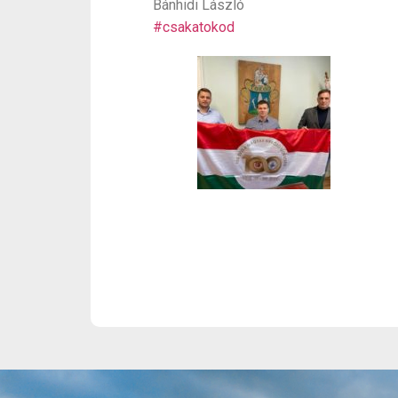
Bánhidi László
#csakatokod