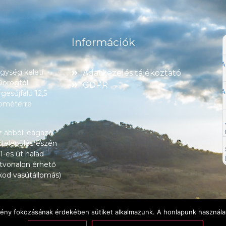
Információk
ység keleti
Adatkezelés tájékoztató
 Dorogtól
GDPR
esújfalu 12,5
lométerre
z abból leágazó
 településrészén
1-es út halad
tvonalon érhető
okod vasútállomás)
lmény fokozásának érdekében sütiket alkalmazunk. A honlapunk használat