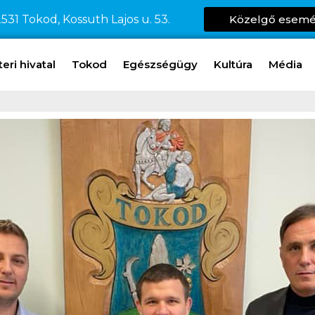
531 Tokod, Kossuth Lajos u. 53.
Közelgő esem
ri hivatal
Tokod
Egészségügy
Kultúra
Média