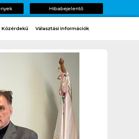
ények
Hibabejelentő
Közérdekű
Választási információk