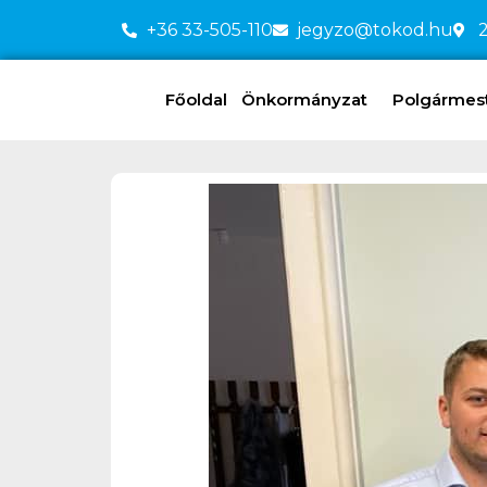
+36 33-505-110
jegyzo@tokod.hu
2
Főoldal
Önkormányzat
Polgármeste