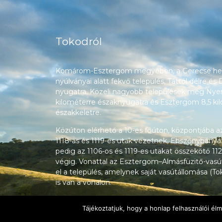
Tokodról
Komárom-Esztergom megyében, a Gerecse heg
nyúlványai alatt fekvő település, Táttól délre és
nyugatra. Közeli nagyobb települések még Nyerg
kilométerre északnyugatra és Esztergom 8,5 ki
északkeletre.
Közúton elérhető a 10-es főúton, központjába a
1118-as és 1119-es utak vezetnek, Ebszőnybánya
pedig az 1106-os és 1119-es utakat összekötő 112
végig. Vonattal az Esztergom–Almásfüzitő-vasú
el a település, amelynek saját vasútállomása (T
is van a vonalon.
Tájékoztatjuk, hogy a honlap felhasználói é