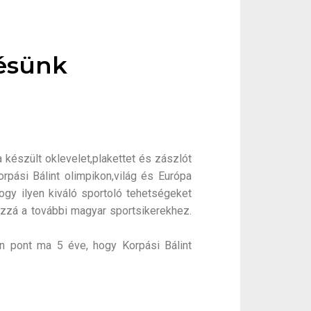
lésünk
készült oklevelet,plakettet és zászlót
rpási Bálint olimpikon,világ és Európa
gy ilyen kiváló sportoló tehetségeket
ozzá a további magyar sportsikerekhez.
en pont ma 5 éve, hogy Korpási Bálint