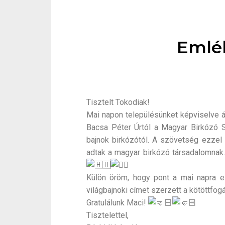
Emlék
Tisztelt Tokodiak!
Mai napon településünket képviselve á
Bacsa Péter Úrtól a Magyar Birkózó Sz
bajnok birkózótól. A szövetség ezzel
adtak a magyar birkózó társadalomnak.
Külön öröm, hogy pont a mai napra es
világbajnoki címet szerzett a kötöttfo
Gratulálunk Maci!
Tisztelettel,