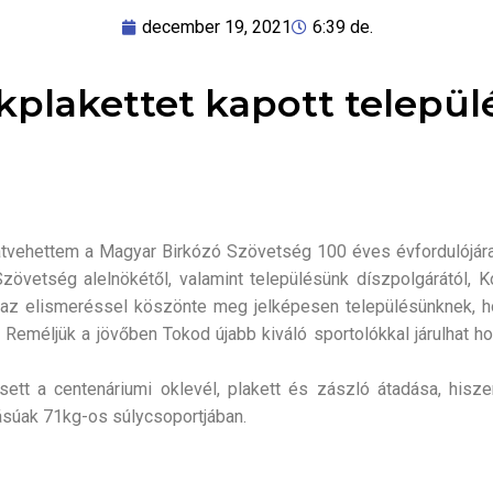
december 19, 2021
6:39 de.
plakettet kapott telepü
tvehettem a Magyar Birkózó Szövetség 100 éves évfordulójára 
övetség alelnökétől, valamint településünk díszpolgárától, Ko
 az elismeréssel köszönte meg jelképesen településünknek, ho
 Reméljük a jövőben Tokod újabb kiváló sportolókkal járulhat h
ett a centenáriumi oklevél, plakett és zászló átadása, hisz
gásúak 71kg-os súlycsoportjában.