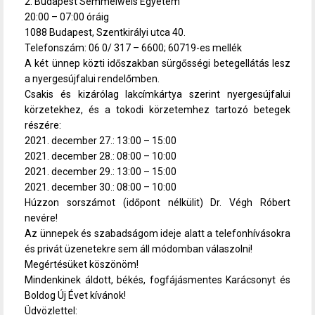
2. Budapest Semmelweis Egyetem
20:00 – 07:00 óráig
1088 Budapest, Szentkirályi utca 40.
Telefonszám: 06 0/ 317 – 6600; 60719-es mellék
A két ünnep közti időszakban sürgősségi betegellátás lesz
a nyergesújfalui rendelőmben.
Csakis és kizárólag lakcímkártya szerint nyergesújfalui
körzetekhez, és a tokodi körzetemhez tartozó betegek
részére:
2021. december 27.: 13:00 – 15:00
2021. december 28.: 08:00 – 10:00
2021. december 29.: 13:00 – 15:00
2021. december 30.: 08:00 – 10:00
Húzzon sorszámot (időpont nélkülit) Dr. Végh Róbert
nevére!
Az ünnepek és szabadságom ideje alatt a telefonhívásokra
és privát üzenetekre sem áll módomban válaszolni!
Megértésüket köszönöm!
Mindenkinek áldott, békés, fogfájásmentes Karácsonyt és
Boldog Új Évet kívánok!
Üdvözlettel: