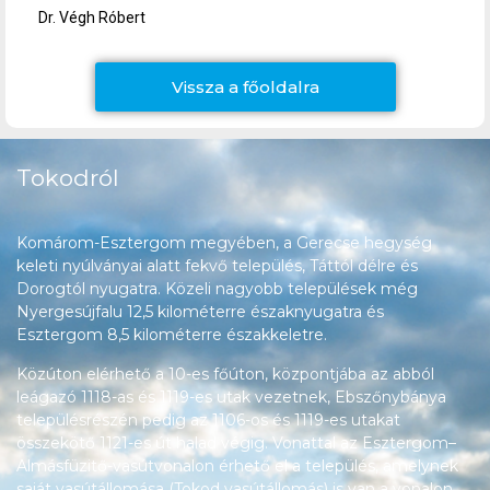
Dr. Végh Róbert
Vissza a főoldalra
Tokodról
Komárom-Esztergom megyében, a Gerecse hegység
keleti nyúlványai alatt fekvő település, Táttól délre és
Dorogtól nyugatra. Közeli nagyobb települések még
Nyergesújfalu 12,5 kilométerre északnyugatra és
Esztergom 8,5 kilométerre északkeletre.
Közúton elérhető a 10-es főúton, központjába az abból
leágazó 1118-as és 1119-es utak vezetnek, Ebszőnybánya
településrészén pedig az 1106-os és 1119-es utakat
összekötő 1121-es út halad végig. Vonattal az Esztergom–
Almásfüzitő-vasútvonalon érhető el a település, amelynek
saját vasútállomása (Tokod vasútállomás) is van a vonalon.