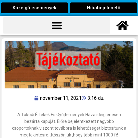
Közelgő események
Hibabejelenető
november 11, 2021
3:16 du.
A Tokodi Értékek És Gyűjtemények Háza ideiglenesen
bezárta kapuját. Előre bejelentkezett nagyobb
csoportoknak viszont továbbra is lehetőséget biztosítunk a
megtekintésre. .Köszönjük ,hogy több mint 1000 fő