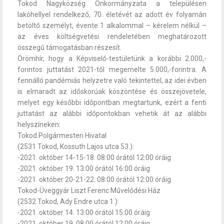
Tokod Nagyközség Önkormányzata a településen
lakóhellyel rendelkező, 70. életévét az adott év folyamán
betöltő személyt, évente 1 alkalommal – kérelem nélkül –
az éves költségvetési rendeletében meghatározott
összegű támogatásban részesít.
Örömhír, hogy a Képviselő-testületünk a korábbi 2.000,-
forintos juttatást 2021-től megemelte 5.000,-forintra. A
fennálló pandémiás helyzetre való tekintettel, az idei évben
is elmaradt az időskorúak köszöntése és összejövetele,
melyet egy későbbi időpontban megtartunk, ezért a fenti
juttatást az alábbi időpontokban vehetik át az alábbi
helyszíneken:
Tokod Polgármesteri Hivatal
(2531 Tokod, Kossuth Lajos utca 53.):
-2021. október 14-15-18. 08:00 órától 12:00 óráig
-2021. október 19. 13:00 órától 16:00 óráig
-2021. október 20-21-22. 08:00 órától 12:00 óráig
Tokod-Üveggyár Liszt Ferenc Művelődési Ház
(2532 Tokod, Ady Endre utca 1.):
-2021. október 14. 13:00 órától 15:00 óráig
-2021. október 19. 08:00 órától 12:00 óráig