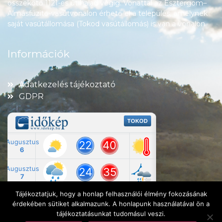
összekötő 1121-es út halad végig. Vonattal az Esztergom–
Almásfüzitő-vasútvonalon érhető el a település, amelynek
saját vasútállomása (Tokod vasútállomás) is van a vonalon.
Információk
Adatkezelés tájékoztató
GDPR
Tájékoztatjuk, hogy a honlap felhasználói élmény fokozásának
érdekében sütiket alkalmazunk. A honlapunk használatával ön a
tájékoztatásunkat tudomásul veszi.