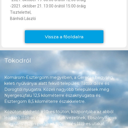
-2021. október 21. 13:00 órától 15:00 óráig
Tisztelettel,
Bánhidi László
Vissza a főoldalra
Tokodról
Komárom-Esztergom megyében, a Gerecse hegység
keleti nyúlványai alatt fekvő település, Táttól délre és
Dorogtól nyugatra. Közeli nagyobb települések még
Nyergesújfalu 12,5 kilométerre északnyugatra és
Esztergom 8,5 kilométerre északkeletre.
Közúton elérhető a 10-es főúton, központjába az abból
leágazó 1118-as és 1119-es utak vezetnek, Ebszőnybánya
településrészén pedig az 1106-os és 1119-es utakat