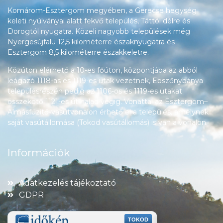
Komárom-Esztergom megyében, a Gerecse hegység
keleti nyúlványai alatt fekvő település, Táttól délre és
Dorogtól nyugatra. Közeli nagyobb települések még
Nyergesújfalu 12,5 kilométerre északnyugatra és
Esztergom 8,5 kilométerre északkeletre.
Közúton elérhető a 10-es főúton, központjába az abból
leágazó 1118-as és 1119-es utak vezetnek, Ebszőnybánya
településrészén pedig az 1106-os és 1119-es utakat
összekötő 1121-es út halad végig. Vonattal az Esztergom–
Almásfüzitő-vasútvonalon érhető el a település, amelynek
saját vasútállomása (Tokod vasútállomás) is van a vonalon.
Információk
Adatkezelés tájékoztató
GDPR