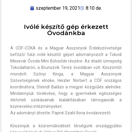
szeptember 19, 2021
8:10 de.
Ivólé készítő gép érkezett
Óvodánkba
A CÖF-CÖKA és a Magyar Asszonyok Érdekszövetsége
befőző/ házi ivólé készítő gépet adományozott a Tokodi
Mesevár Óvoda-Mini Bölcsőde részére. Az átadó ünnepség
Tokodaltarón, a Brunszvik Teréz óvodában volt. Köszöntőt
mondott Szőnyi Kinga, a Magyar Asszonyok
Szövetségének elnöke, Heizler Norbert a CÖF országos
koordinátora, Steindl Balázs a megyei közgyűlés alelnöke.
Mindannyiuk törekvése, hogy a gyermekek egészséges
életviteli szokásainak kialakításában támogassák a
köznevelési intézményeket.
Az adományt átvette: Papné Szaló Ilona óvodavezető
Köszönjük a közreműködését térségünk országgyűlési