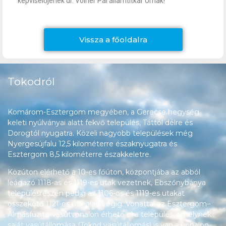
képviselőjének dr. Völner Pál államtitkár Úrnak!
Vissza a főoldalra
Tokodról
Komárom-Esztergom megyében, a Gerecse hegység
keleti nyúlványai alatt fekvő település, Táttól délre és
Dorogtól nyugatra. Közeli nagyobb települések még
Nyergesújfalu 12,5 kilométerre északnyugatra és
Esztergom 8,5 kilométerre északkeletre.
Közúton elérhető a 10-es főúton, központjába az abból
leágazó 1118-as és 1119-es utak vezetnek, Ebszőnybánya
településrészén pedig az 1106-os és 1119-es utakat
összekötő 1121-es út halad végig. Vonattal az Esztergom–
Almásfüzitő-vasútvonalon érhető el a település, amelynek
saját vasútállomása (Tokod vasútállomás) is van a vonalon.