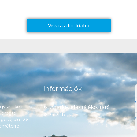
Vissza a főoldalra
Információk
ység keleti
Adatkezelés tájékoztató
 Dorogtól
GDPR
esújfalu 12,5
lométerre