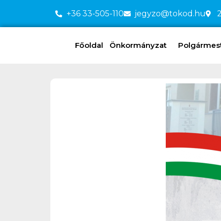
+36 33-505-110
jegyzo@tokod.hu
2
Főoldal
Önkormányzat
Polgármeste