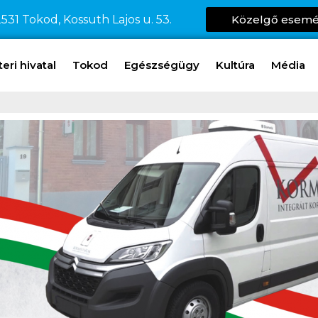
531 Tokod, Kossuth Lajos u. 53.
Közelgő esem
ri hivatal
Tokod
Egészségügy
Kultúra
Média