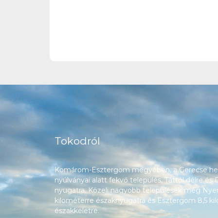
Tokodról
Komárom-Esztergom megyében, a Gerecse heg
nyúlványai alatt fekvő település, Táttól délre és
nyugatra. Közeli nagyobb települések még Nyerg
kilométerre északnyugatra és Esztergom 8,5 ki
északkeletre.