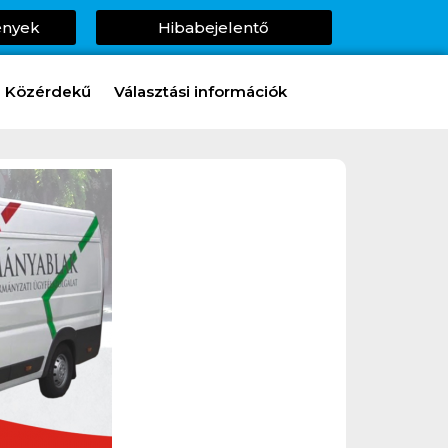
ények
Hibabejelentő
Közérdekű
Választási információk