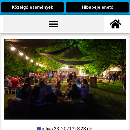
Közelgő események
Hibabejelenető
július 23, 2021
8:28 de.