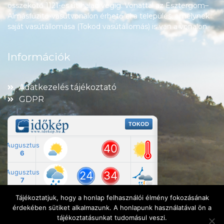
összekötő 1121-es út halad végig. Vonattal az Esztergom–
Almásfüzitő-vasútvonalon érhető el a település, amelynek
saját vasútállomása (Tokod vasútállomás) is van a vonalon.
Információk
Adatkezelés tájékoztató
GDPR
Tájékoztatjuk, hogy a honlap felhasználói élmény fokozásának
érdekében sütiket alkalmazunk. A honlapunk használatával ön a
tájékoztatásunkat tudomásul veszi.