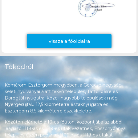
Vissza a főoldalra
Tokodról
Komárom-Esztergom megyében, a Gerecse hegység
keleti nyúlványai alatt fekvő település, Táttól délre és
Dorogtól nyugatra. Közeli nagyobb települések még
Nyergesújfalu 12,5 kilométerre északnyugatra és
Esztergom 8,5 kilométerre északkeletre.
Közúton elérhető a 10-es főúton, központjába az abból
leágazó 1118-as és 1119-es utak vezetnek, Ebszőnybánya
településrészén pedig az 1106-os és 1119-es utakat