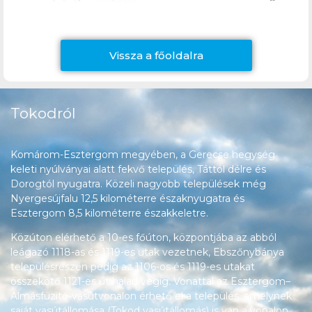
Vissza a főoldalra
Tokodról
Komárom-Esztergom megyében, a Gerecse hegység
keleti nyúlványai alatt fekvő település, Táttól délre és
Dorogtól nyugatra. Közeli nagyobb települések még
Nyergesújfalu 12,5 kilométerre északnyugatra és
Esztergom 8,5 kilométerre északkeletre.
Közúton elérhető a 10-es főúton, központjába az abból
leágazó 1118-as és 1119-es utak vezetnek, Ebszőnybánya
településrészén pedig az 1106-os és 1119-es utakat
összekötő 1121-es út halad végig. Vonattal az Esztergom–
Almásfüzitő-vasútvonalon érhető el a település, amelynek
saját vasútállomása (Tokod vasútállomás) is van a vonalon.