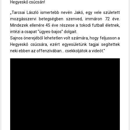
Hegyeskő csúcsán!
„Tarcsai László ismertebb nevén Jakó, egy vele született
mozgásszervi betegségben szenved, immáron 72 éve.
Mindezek ellenére 45 éve részese a tokodi futball életnek,
intézi a csapat “ügyes-bajos” dolgait.
Sajnos önerejéből lehetetlen volt számára, hogy feljusson a
Hegyeskő csúcsára, ezért egyesületünk tagjai segítettek
neki ebben az offenzívában… csekkoljátok a videót.”