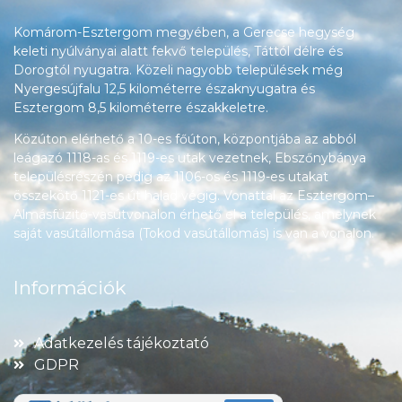
Komárom-Esztergom megyében, a Gerecse hegység
keleti nyúlványai alatt fekvő település, Táttól délre és
Dorogtól nyugatra. Közeli nagyobb települések még
Nyergesújfalu 12,5 kilométerre északnyugatra és
Esztergom 8,5 kilométerre északkeletre.
Közúton elérhető a 10-es főúton, központjába az abból
leágazó 1118-as és 1119-es utak vezetnek, Ebszőnybánya
településrészén pedig az 1106-os és 1119-es utakat
összekötő 1121-es út halad végig. Vonattal az Esztergom–
Almásfüzitő-vasútvonalon érhető el a település, amelynek
saját vasútállomása (Tokod vasútállomás) is van a vonalon.
Információk
Adatkezelés tájékoztató
GDPR